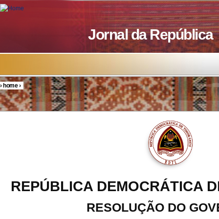
Skip to main content
Jornal da República
›
home
›
You are here
REPÚBLICA DEMOCRÁTICA D
RESOLUÇÃO DO GOV