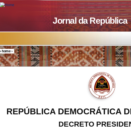
Skip to main content
Jornal da República
›
home
›
You are here
REPÚBLICA DEMOCRÁTICA D
DECRETO PRESIDE