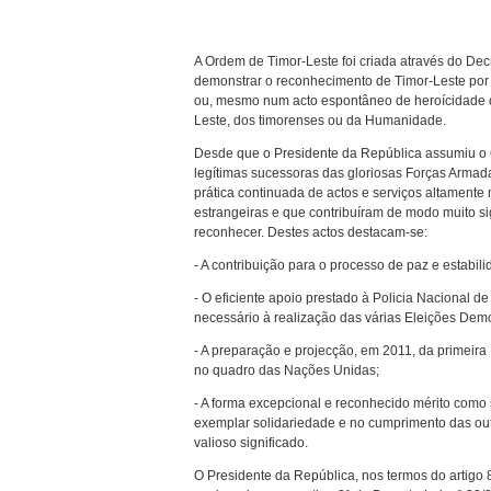
A Ordem de Timor-Leste foi criada através do Decr
demonstrar o reconhecimento de Timor-Leste por a
ou, mesmo num acto espontâneo de heroícidade ou
Leste, dos timorenses ou da Humanidade.
Desde que o Presidente da República assumiu o
legítimas sucessoras das gloriosas Forças Armada
prática continuada de actos e serviços altamente 
estrangeiras e que contribuíram de modo muito si
reconhecer. Destes actos destacam-se:
- A contribuição para o processo de paz e estabili
- O eficiente apoio prestado à Policia Nacional 
necessário à realização das várias Eleições Demo
- A preparação e projecção, em 2011, da primeir
no quadro das Nações Unidas;
- A forma excepcional e reconhecido mérito como
exemplar solidariedade e no cumprimento das outr
valioso significado.
O Presidente da República, nos termos do artigo 