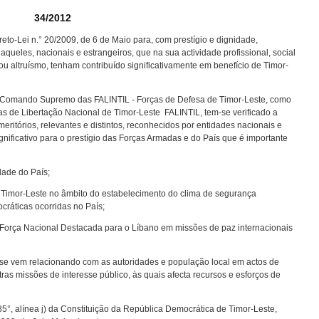
34/2012
eto-Lei n.° 20/2009, de 6 de Maio para, com prestígio e dignidade,
queles, nacionais e estrangeiros, que na sua actividade profissional, social
 altruísmo, tenham contribuído significativamente em benefício de Timor-
 Comando Supremo das FALINTIL - Forças de Defesa de Timor-Leste, como
s de Libertação Nacional de Timor-Leste  FALINTIL, tem-se verificado a
meritórios, relevantes e distintos, reconhecidos por entidades nacionais e
gnificativo para o prestígio das Forças Armadas e do País que é importante
dade do País;
de Timor-Leste no âmbito do estabelecimento do clima de segurança
cráticas ocorridas no País;
a Força Nacional Destacada para o Líbano em missões de paz internacionais
 se vem relacionando com as autoridades e população local em actos de
as missões de interesse público, às quais afecta recursos e esforços de
85°, alínea j) da Constituição da República Democrática de Timor-Leste,