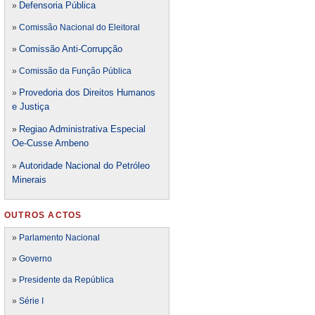
Defensori
a Pública
»
»
Comissão Nacional do Eleitoral
Comissão Anti-Corrupção
»
»
Comissão da Função Pública
Provedoria dos Direitos Humanos
»
e Justiça
Regiao Administrativa Especial
»
Oe-Cusse Ambeno
Autoridade Nacional do Petróleo
»
Minerais
OUTROS ACTOS
»
Parlamento Nacional
»
Governo
»
Presidente da República
»
Série I