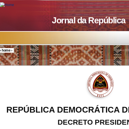
Skip to main content
Jornal da República
›
home
›
You are here
REPÚBLICA DEMOCRÁTICA D
DECRETO PRESIDE