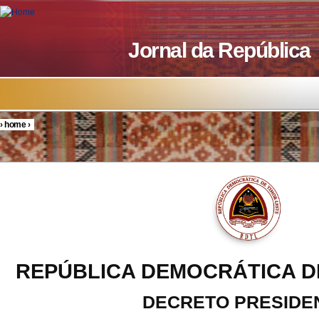
Skip to main content
Jornal da República
›
home
›
You are here
REPÚBLICA DEMOCRÁTICA D
DECRETO PRESIDE