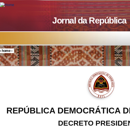
Skip to main content
Jornal da República
›
home
›
You are here
REPÚBLICA DEMOCRÁTICA D
DECRETO PRESIDE