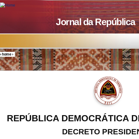
Skip to main content
Jornal da República
›
home
›
You are here
REPÚBLICA DEMOCRÁTICA D
DECRETO PRESIDE