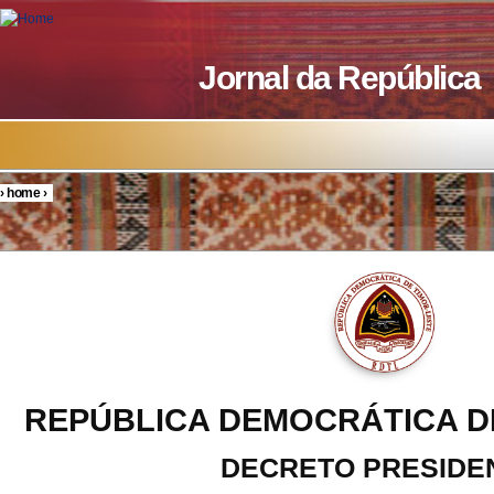
Skip to main content
Jornal da República
›
home
›
You are here
REPÚBLICA DEMOCRÁTICA D
DECRETO PRESIDE