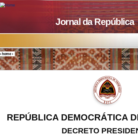
Skip to main content
Jornal da República
›
home
›
You are here
REPÚBLICA DEMOCRÁTICA D
DECRETO PRESIDE