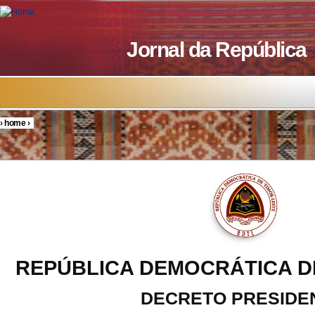
Skip to main content
Jornal da República
›
home
›
You are here
REPÚBLICA DEMOCRÁTICA D
DECRETO PRESIDE