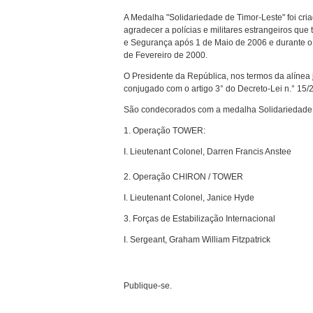
A Medalha "Solidariedade de Timor-Leste" foi cri
agradecer a polícias e militares estrangeiros q
e Segurança após 1 de Maio de 2006 e durante o
de Fevereiro de 2000.
O Presidente da República, nos termos da alínea 
conjugado com o artigo 3° do Decreto-Lei n.° 15/
São condecorados com a medalha Solidariedade de
1. Operação TOWER:
I. Lieutenant Colonel, Darren Francis Anstee
2. Operação CHIRON / TOWER
I. Lieutenant Colonel, Janice Hyde
3. Forças de Estabilização Internacional
I. Sergeant, Graham William Fitzpatrick
Publique-se.