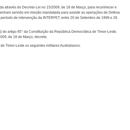
ada através do Decreto-Lei no 15/2009, de 18 de Março, para reconhecer e
ue tenham servido em missão mandatada para assistir as operações de Defesa
 período de intervenção da INTERFET, entre 20 de Setembro de 1999 e 28
j) do artigo 85° da Constituição da República Democrática de Timor-Leste,
2009, de 18 de Março, decreta:
 Timor-Leste os seguintes militares Australianos: