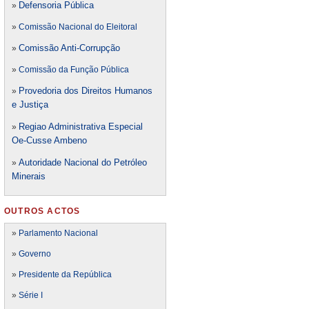
Defensori
a Pública
»
»
Comissão Nacional do Eleitoral
Comissão Anti-Corrupção
»
»
Comissão da Função Pública
Provedoria dos Direitos Humanos
»
e Justiça
Regiao Administrativa Especial
»
Oe-Cusse Ambeno
Autoridade Nacional do Petróleo
»
Minerais
OUTROS ACTOS
»
Parlamento Nacional
»
Governo
»
Presidente da República
»
Série I