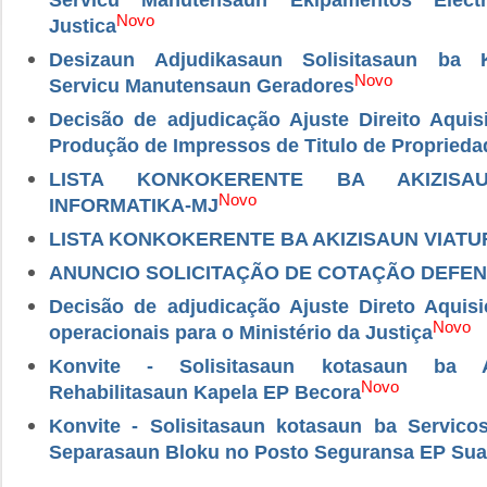
Novo
Justica
Desizaun Adjudikasaun Solisitasaun ba 
Novo
Servicu Manutensaun Geradores
Decisão de adjudicação Ajuste Direito Aquis
Produção de Impressos de Titulo de Proprieda
LISTA KONKOKERENTE BA AKIZISA
Novo
INFORMATIKA-MJ
LISTA KONKOKERENTE BA AKIZISAUN VIATU
ANUNCIO SOLICITAÇÃO DE COTAÇÃO DEFEN
Decisão de adjudicação Ajuste Direto Aquis
Novo
operacionais para o Ministério da Justiça
Konvite - Solisitasaun kotasaun ba A
Novo
Rehabilitasaun Kapela EP Becora
Konvite - Solisitasaun kotasaun ba Servic
Separasaun Bloku no Posto Seguransa EP Sua