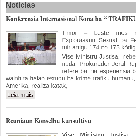
Notícias
Konferensia Internasional Kona ba “ TRAFIK
Timor – Leste mos re
Explorasaun Sexual ba Fe
tuir artigu 174 no 175 kódi
Vise Ministru Justisa, neb
nudar Prokurador Jeral Rep
refere ba nia esperiensia b
wainhira halao estudu ba krime trafiku humanu
Amerika, realiza katak,
Leia mais
sobre Konferensia Internasional Kona ba “ TRAFIKU ba F
Reuniaun Konselhu kunsultivu
Vise Ministru
Justisa,