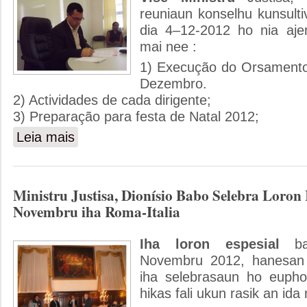
reuniaun konselhu kunsultiv
dia 4–12-2012 ho nia aje
mai nee :
1) Execução do Orsamento
Dezembro.
2) Actividades de cada dirigente;
3) Preparação para festa de Natal 2012;
Leia mais
sobre Reuniaun Konselhu kunsultivu
Ministru Justisa, Dionísio Babo Selebra Loron
Novembru iha Roma-Italia
Iha loron espesial
b
Novembru 2012, hanesan 
iha selebrasaun ho eupho
hikas fali ukun rasik an ida 