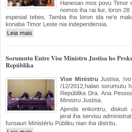
Hanesan mos povu Timor oan
nomos iha rai liur, loron 2
espesial tebes. Tamba iha loron ida ne’e ma
konaba Timor Leste nia independensia.
Leia mais
sobre Ministru Justisa, Dionísio Babo Selebra Loron Inde
Sorumutu Entre Vise Ministru Justisa ho Prok
Repúblika
Vise Ministru
Justisa, Ivo
/12/2012,halao sorumutu h
Repúblika Dra. Ana Pessoa
Ministru Justisa.
Ajenda enkontru, diskuti
jeral iha servisu administr
funsaun Ministériu Públiku nian iha distritu.
sobre Sorumutu Entre Vise Ministru Justisa ho Prokurador