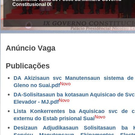
Constitusional IX
Anúncio Vaga
Publicações
DA Akizisaun svc Manutensaun sistema de
Novo
Gleno no Suai.pdf
DA-Solisitasaun ba kotasaun Aquisicao de Sv
Novo
Elevador - MJ.pdf
Lista Konkerrentes ba Aquisicao svc de 
Novo
externu do Estab prisional Suai
Desizaun Adjudikasaun Solisitasaun ba 
Servicu Manutensaun Ekipamentos Electri