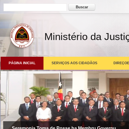
Formulário de busca
Buscar
Ministério da Justi
PÁGINA INICIAL
SERVIÇOS AOS CIDADÃOS
DIREÇOE
Seremonia Toma de Posse ba Membru Governu