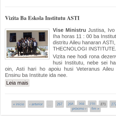
Vizita Ba Eskola Institutu ASTI
Vise Ministru
Justisa, Ivo
Iha horas 11 : 00 ba Institu
distritu Aileu hanaran AST
THECNOLOGI INSTITUTE
Vizita nee hodi rona dezen
husi Institutu, nebe sei h
oin, Asti hari ho apoiu husi Veteranus Aile
Ensinu ba Institute ida nee.
Leia mais
sobre Vizita Ba Eskola Institutu ASTI
Páginas
« início
‹ anterior
…
267
268
269
270
271
27
próximo ›
fim »