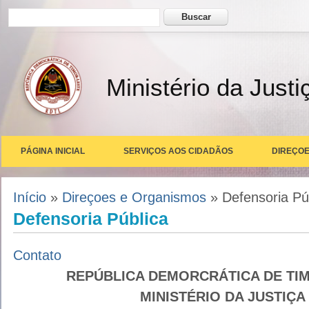
Formulário de busca
Buscar
Ministério da Justi
PÁGINA INICIAL
SERVIÇOS AOS CIDADÃOS
DIREÇOE
Você está aqui
Início
»
Direçoes e Organismos
» Defensoria Pú
Defensoria Pública
Contato
REPÚBLICA DEMORCRÁTICA DE TI
MINISTÉRIO DA JUSTIÇA