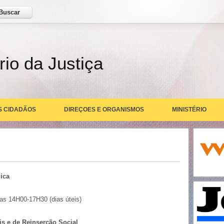
ar
rio da Justiça
S CIDADÃOS
DIREÇOES E ORGANISMOS
MINISTÉRIO
ica
das 14H00-17H30 (dias úteis)
is e de Reinserção Social