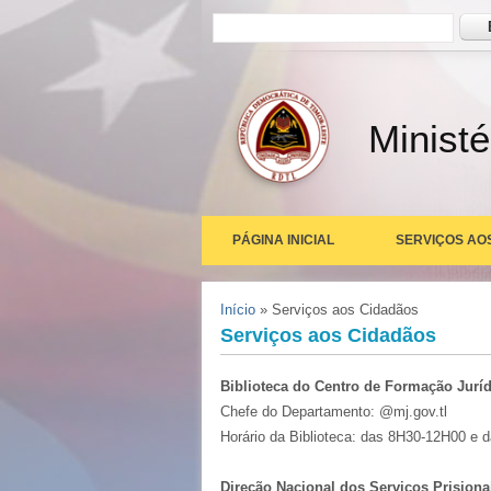
Formulário de busca
Busc
Ministé
PÁGINA INICIAL
SERVIÇOS AO
Você está aqui
Início
» Serviços aos Cidadãos
Serviços aos Cidadãos
Biblioteca do Centro de Formação Juríd
Chefe do Departamento: @mj.gov.tl
Horário da Biblioteca: das 8H30-12H00 e 
Direção Nacional dos Serviços Prisiona