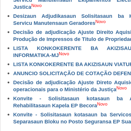
Novo
Justica
Desizaun Adjudikasaun Solisitasaun ba 
Novo
Servicu Manutensaun Geradores
Decisão de adjudicação Ajuste Direito Aquis
Produção de Impressos de Titulo de Proprieda
LISTA KONKOKERENTE BA AKIZISA
Novo
INFORMATIKA-MJ
LISTA KONKOKERENTE BA AKIZISAUN VIATU
ANUNCIO SOLICITAÇÃO DE COTAÇÃO DEFEN
Decisão de adjudicação Ajuste Direto Aquis
Novo
operacionais para o Ministério da Justiça
Konvite - Solisitasaun kotasaun ba A
Novo
Rehabilitasaun Kapela EP Becora
Konvite - Solisitasaun kotasaun ba Servic
Separasaun Bloku no Posto Seguransa EP Sua