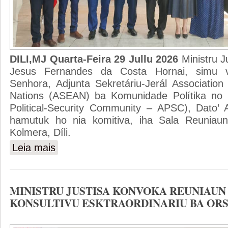
DILI,MJ Quarta-Feira 29 Jullu 2026
Ministru J
Jesus Fernandes da Costa Hornai, simu vi
Senhora, Adjunta Sekretáriu-Jerál Association
Nations (ASEAN) ba Komunidade Polítika n
Political-Security Community – APSC), Dato’ 
hamutuk ho nia komitiva, iha Sala Reuniaun 
Kolmera, Díli.
Leia mais
sobre MINISTRU JUSTISA ENKONTRU HO ADJUNTA S
MINISTRU JUSTISA KONVOKA REUNIAUN
KONSULTIVU ESKTRAORDINARIU BA ORS