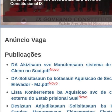
Constitusional IX
Anúncio Vaga
Publicações
DA Akizisaun svc Manutensaun sistema de
Novo
Gleno no Suai.pdf
DA-Solisitasaun ba kotasaun Aquisicao de Sv
Novo
Elevador - MJ.pdf
Lista Konkerrentes ba Aquisicao svc de 
Novo
externu do Estab prisional Suai
Desizaun Adjudikasaun Solisitasaun ba 
Servicu Manutensaun Ekipamentos Electri