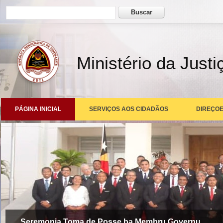
Formulário de busca
Buscar
Ministério da Justi
PÁGINA INICIAL
SERVIÇOS AOS CIDADÃOS
DIREÇOE
Seremonia Toma de Posse ba Membru Governu