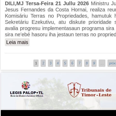
DILI,MJ Tersa-Feira 21 Jullu 2026
Ministru J
Jesus Fernandes da Costa Hornai, realiza reu
Komisáriu Terras no Propriedades, hamutuk
Sekretáriu Ezekutivu, atu diskute prioridade se
avalia progresu implementasaun programa sira n
sira ne'ebé hasoru iha jestaun terras no proprie
Leia mais
sobre MINISTRU JUSTISA ABORDA PRIORIDADE SE
Páginas
1
2
3
4
5
6
7
8
9
…
próx