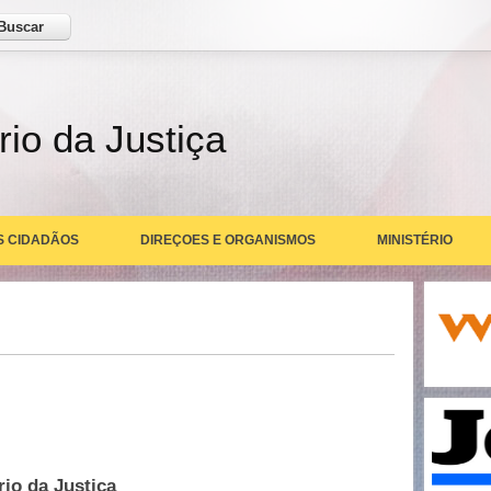
ar
rio da Justiça
S CIDADÃOS
DIREÇOES E ORGANISMOS
MINISTÉRIO
io da Justiça