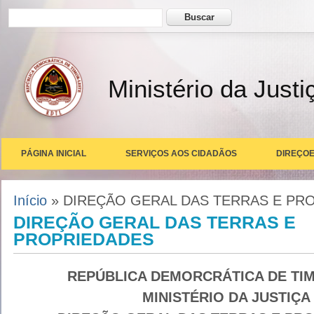
Formulário de busca
Buscar
Ministério da Justi
PÁGINA INICIAL
SERVIÇOS AOS CIDADÃOS
DIREÇOE
Você está aqui
Início
» DIREÇÃO GERAL DAS TERRAS E PR
DIREÇÃO GERAL DAS TERRAS E
PROPRIEDADES
REPÚBLICA DEMORCRÁTICA DE TI
MINISTÉRIO DA JUSTIÇA