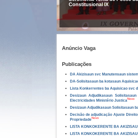
Constitusional IX
Anúncio Vaga
Publicações
DA Akizisaun svc Manutensaun sistema
DA-Solisitasaun ba kotasaun Aquisica
Lista Konkerrentes ba Aquisicao svc d
Desizaun Adjudikasaun Solisitasau
Novo
Electricidades Ministério Justica
Desizaun Adjudikasaun Solisitasaun 
Decisão de adjudicação Ajuste Direit
Novo
Propriedade
LISTA KONKOKERENTE BA AKIZISAU
LISTA KONKOKERENTE BA AKIZISAU