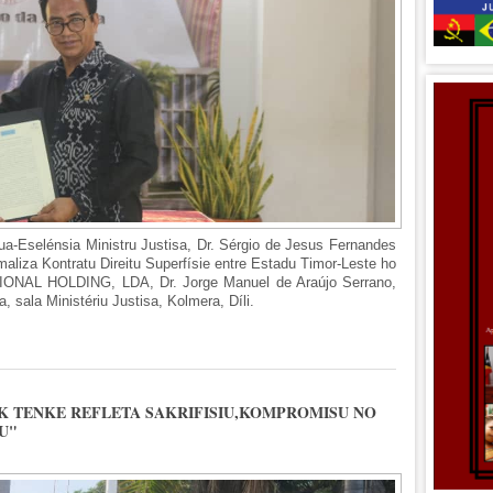
ua-Eselénsia Ministru Justisa, Dr. Sérgio de Jesus Fernandes
maliza Kontratu Direitu Superfísie entre Estadu Timor-Leste ho
AL HOLDING, LDA, Dr. Jorge Manuel de Araújo Serrano,
sa, sala Ministériu Justisa, Kolmera, Díli.
ISIALIZA KONTRATU DIREITU SUPERFISIE HO KOMPANIA GMN-HOLDING
'AK TENKE REFLETA SAKRIFISIU,KOMPROMISU NO
U"