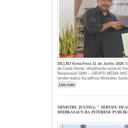
DILI,MJ Kinta-Feira 11 de Junho 2026
S
da Costa Hornai, ofisialmente asina no for
Respnsavél GMN – GRUPO MÉDIA NACION
ne’ebé realiza iha edifísiu Ministériu Justi
Leia mais
sobre MINISTRU JUSTISA OF
MINISTRU JUSTISA: " SERVISU DI
DEDIKASAUN BA INTERESE PUBLIK