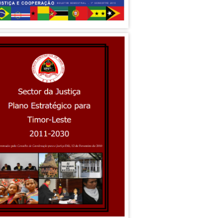
, LDA