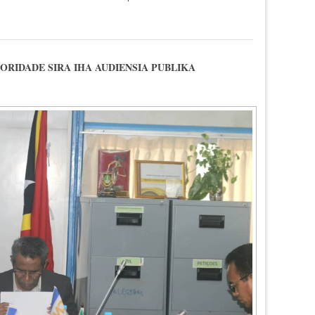
" SERVISU DI'AK TENKE REFLETA SAKRIFISIU,KOMPROMISU NO DEDIKA
ORIDADE SIRA IHA AUDIENSIA PUBLIKA