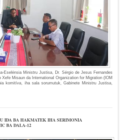
a-Eselénsia Ministru Justisa, Dr. Sérgio de Jesus Fernandes
ho Xefe Misaun da International Organization for Migration (IOM
 nia komitíva, iha sala sorumutuk, Gabinete Ministru Justisa,
ALAO ENKONTRU HO XEFE MISAUN IOM
TU IDA BA HAKMATEK IHA SERIMONIA
C BA DALA-12