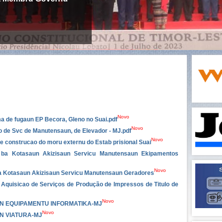
Novo
 de fugaun EP Becora, Gleno no Suai.pdf
Novo
o de Svc de Manutensaun, de Elevador - MJ.pdf
Novo
e construcao do moru externu do Estab prisional Suai
n ba Kotasaun Akizisaun Servicu Manutensaun Ekipamentos
Novo
ba Kotasaun Akizisaun Servicu Manutensaun Geradores
o Aquisicao de Serviços de Produção de Impressos de Titulo de
Novo
N EQUIPAMENTU INFORMATIKA-MJ
Novo
N VIATURA-MJ