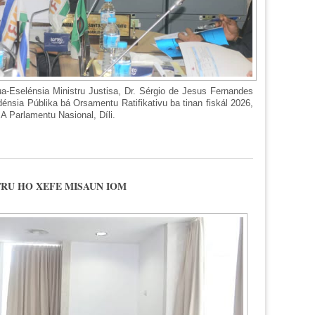
a-Eselénsia Ministru Justisa, Dr. Sérgio de Jesus Fernandes
énsia Públika bá Orsamentu Ratifikativu ba tinan fiskál 2026,
A Parlamentu Nasional, Díli.
REZENTA PRIORIDADE SIRA IHA AUDIENSIA PUBLIKA ORSAMENTU RATI
TRU HO XEFE MISAUN IOM