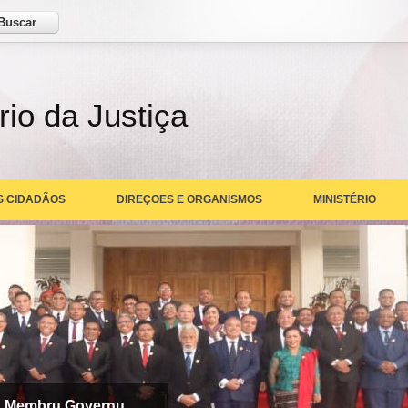
ar
rio da Justiça
S CIDADÃOS
DIREÇOES E ORGANISMOS
MINISTÉRIO
a Membru Governu
rmo de Pose