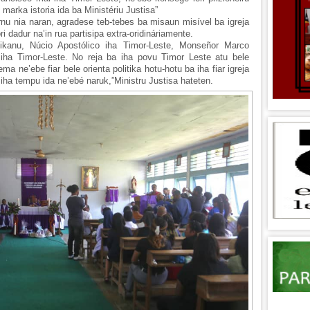
u marka istoria ida ba Ministériu Justisa”
nu nia naran, agradese teb-tebes ba misaun misível ba igreja
i dadur na’in rua partisipa extra-oridináriamente.
tikanu, Núcio Apostólico iha Timor-Leste, Monseñor Marco
a iha Timor-Leste. No reja ba iha povu Timor Leste atu bele
ma ne’ebe fiar bele orienta politika hotu-hotu ba iha fiar igreja
 iha tempu ida ne’ebé naruk,”Ministru Justisa hateten.