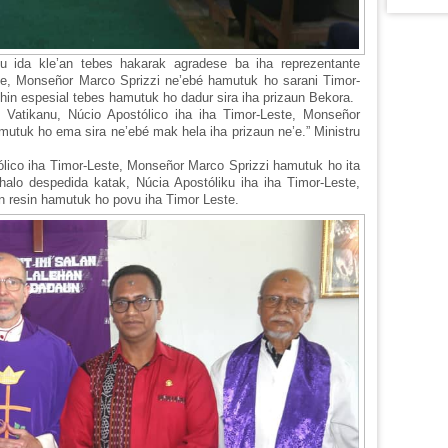
tu ida kle’an tebes hakarak agradese ba iha reprezentante
ste, Monseñor Marco Sprizzi ne’ebé hamutuk ho sarani Timor-
ohin espesial tebes hamutuk ho dadur sira iha prizaun Bekora.
 Vatikanu, Núcio Apostólico iha iha Timor-Leste, Monseñor
mutuk ho ema sira ne’ebé mak hela iha prizaun ne’e.” Ministru
ólico iha Timor-Leste, Monseñor Marco Sprizzi hamutuk ho ita
 halo despedida katak, Núcia Apostóliku iha iha Timor-Leste,
n resin hamutuk ho povu iha Timor Leste.