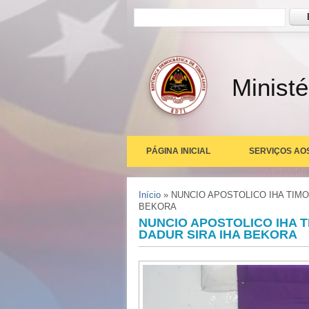
Formulário de busca
Busc
Ministé
PÁGINA INICIAL
SERVIÇOS AO
Você está aqui
Início
» NUNCIO APOSTOLICO IHA TIMO
BEKORA
NUNCIO APOSTOLICO IHA T
DADUR SIRA IHA BEKORA