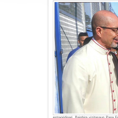
estraoridinari. Bainhira vizitasaun Papa 