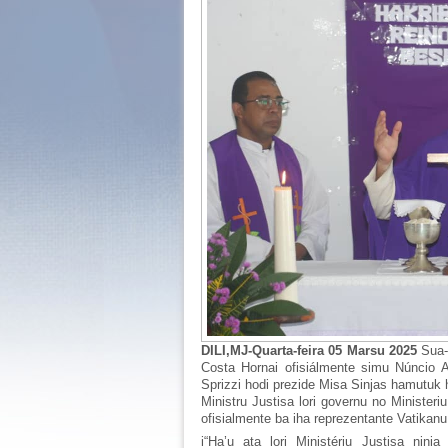
DILI,MJ-Quarta-feira 05 Marsu 2025
Sua-
Costa Hornai ofisiálmente simu Núncio A
Sprizzi hodi prezide Misa Sinjas hamutuk h
Ministru Justisa lori governu no Ministeri
ofisialmente ba iha reprezentante Vatikan
i
“Ha’u ata lori Ministériu Justisa nin