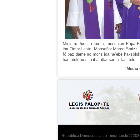
Ministru Justisa konta, mensajen Papa Fr
iha Timor-Leste, Monseñor Marco Sprizzi 
fó paz dame no moris ida ne’ebé haksolok 
hamutuk ho sira iha altar santu Tasi tolu.
#Media 
República Democrática de Timor-Leste © 202