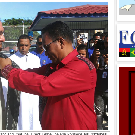
Francisco mai iha Timor Leste, ne’ebé konsege lori prizioneiru