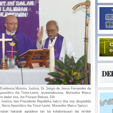
Eselénsia Ministru Justisa, Dr. Sérgio de Jesus Fernandes da
postólico iha Timor-Leste, reverendissima, Monseñor Marco
o dadur sira, iha Prizaun Bekora, Díli.
u Justisa, biar Prezidente Repúblika hato’o tiha ona despedida
u, Núcio Apostólico iha Timor-Leste, Monseñor Marco Sprizzi.
ia naran hakarak agradese tan ba kolaborasaun ida ne’ebé