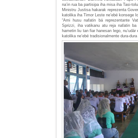
na’in rua ba partisipa iha misa iha Tasi-tol
Ministru Justisa hakarak reprezenta Gover
katolika iha Timor Leste ne’ebé konsege lor
“Ami husu nafatin bá reprezentante Va
Sprizzi, iha vatikanu atu reja nafatin b
hametin liu tan fiar hanesan lego, nu’udár e
katolika ne’ebé tradisionalmente dura-dura