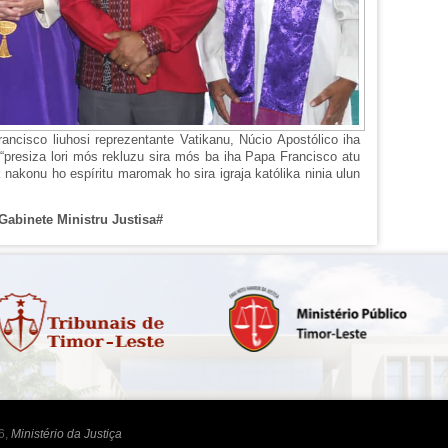
ancisco liuhosi reprezentante Vatikanu, Núcio Apostólico iha
“presiza lori mós rekluzu sira mós ba iha Papa Francisco atu
nakonu ho espíritu maromak ho sira igraja katólika ninia ulun
Gabinete Ministru Justisa#
6,
Ministério da Justiça