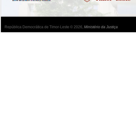
República Democrática de Timor-Leste © 2026,
Ministério da Justiça