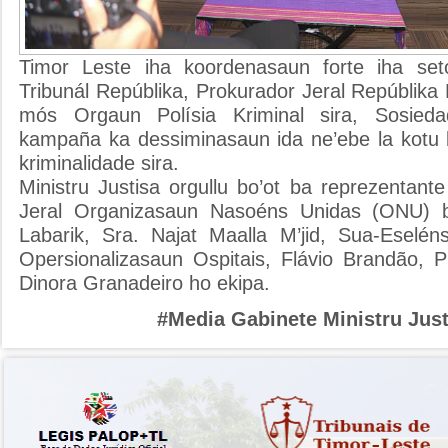
Timor Leste iha koordenasaun forte iha seto
Tribunál Repúblika, Prokurador Jeral Repúblika
mós Orgaun Polísia Kriminal sira, Sosieda
kampaña ka dessiminasaun ida ne’ebe la kotu
kriminalidade sira.
Ministru Justisa orgullu bo’ot ba reprezentante
Jeral Organizasaun Nasoéns Unidas (ONU) b
Labarik, Sra. Najat Maalla M’jid, Sua-Eseléns
Opersionalizasaun Ospitais, Flávio Brandão, 
Dinora Granadeiro ho ekipa.
#Media Gabinete Ministru Just