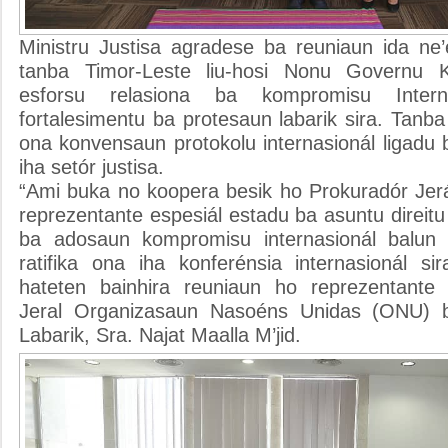
Ministru Justisa agradese ba reuniaun ida ne’
tanba Timor-Leste liu-hosi Nonu Governu Ko
esforsu relasiona ba kompromisu Intern
fortalesimentu ba protesaun labarik sira. Tanba 
ona konvensaun protokolu internasionál ligadu 
iha setór justisa.
“Ami buka no koopera besik ho Prokuradór Jerá
reprezentante espesiál estadu ba asuntu direitu 
ba adosaun kompromisu internasionál balun 
ratifika ona iha konferénsia internasionál sir
hateten bainhira reuniaun ho reprezentante 
Jeral Organizasaun Nasoéns Unidas (ONU) b
Labarik, Sra. Najat Maalla M’jid.