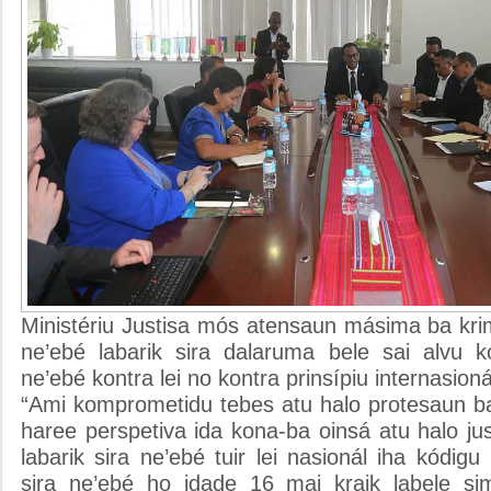
Ministériu Justisa mós atensaun másima ba krim
ne’ebé labarik sira dalaruma bele sai alvu 
ne’ebé kontra lei no kontra prinsípiu internasionál
“Ami komprometidu tebes atu halo protesaun ba
haree perspetiva ida kona-ba oinsá atu halo justi
labarik sira ne’ebé tuir lei nasionál iha kódigu
sira ne’ebé ho idade 16 mai kraik labele si