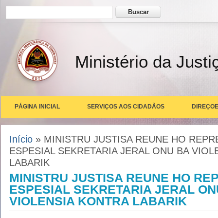
Formulário de busca
Buscar
Ministério da Justi
PÁGINA INICIAL
SERVIÇOS AOS CIDADÃOS
DIREÇOE
Você está aqui
Início
» MINISTRU JUSTISA REUNE HO REP
ESPESIAL SEKRETARIA JERAL ONU BA VIOL
LABARIK
MINISTRU JUSTISA REUNE HO RE
ESPESIAL SEKRETARIA JERAL ON
VIOLENSIA KONTRA LABARIK