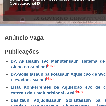
Constitusional IX
Anúncio Vaga
Publicações
DA Akizisaun svc Manutensaun sistema de
Novo
Gleno no Suai.pdf
DA-Solisitasaun ba kotasaun Aquisicao de Sv
Novo
Elevador - MJ.pdf
Lista Konkerrentes ba Aquisicao svc de 
Novo
externu do Estab prisional Suai
Desizaun Adjudikasaun Solisitasaun ba 
Servicu Manutensaun Ekipamentos Electri