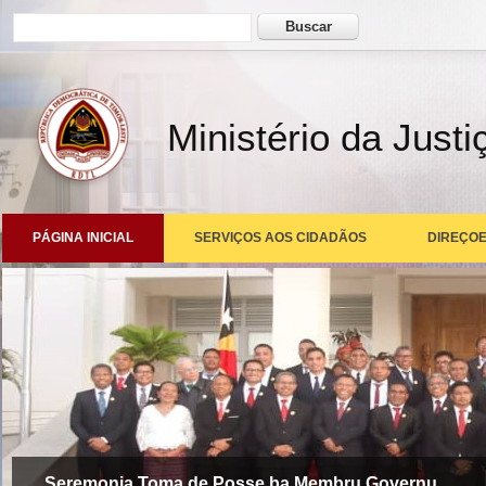
Formulário de busca
Buscar
Ministério da Justi
PÁGINA INICIAL
SERVIÇOS AOS CIDADÃOS
DIREÇOE
Seremonia Toma de Posse ba Membru Governu