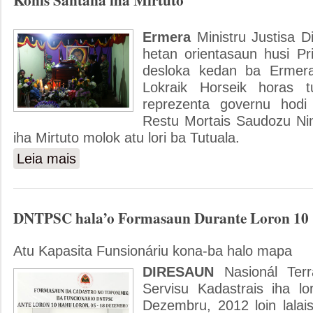
Ermera
Ministru Justisa D
hetan orientasaun husi Pri
desloka kedan ba Ermera
Lokraik Horseik horas 
reprezenta governu hodi
Restu Mortais Saudozu Ni
iha Mirtuto molok atu lori ba Tutuala.
Leia mais
sobre MJ Reprezenta Governu halo Despidida ho Restu Mor
DNTPSC hala’o Formasaun Durante Loron 10
Atu Kapasita Funsionáriu kona-ba halo mapa
DIRESAUN
Nasionál Terr
Servisu Kadastrais iha lo
Dezembru, 2012 loin lalai