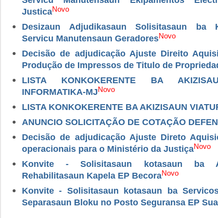
Novo
Justica
Desizaun Adjudikasaun Solisitasaun ba 
Novo
Servicu Manutensaun Geradores
Decisão de adjudicação Ajuste Direito Aquis
Produção de Impressos de Titulo de Proprieda
LISTA KONKOKERENTE BA AKIZISA
Novo
INFORMATIKA-MJ
LISTA KONKOKERENTE BA AKIZISAUN VIATU
ANUNCIO SOLICITAÇÃO DE COTAÇÃO DEFEN
Decisão de adjudicação Ajuste Direto Aquis
Novo
operacionais para o Ministério da Justiça
Konvite - Solisitasaun kotasaun ba A
Novo
Rehabilitasaun Kapela EP Becora
Konvite - Solisitasaun kotasaun ba Servic
Separasaun Bloku no Posto Seguransa EP Sua