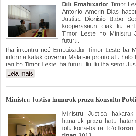
Dili-Emabixador
Timor Les
Antonio Amorin Dias haso
Justisa Dionisio Babo Soa
kooperasaun diak liu ent
Timor Leste ho Ministru J
futuru.
Iha inkontru neé Embaixador Timor Leste ba M
informa katak governu Malaisia pronto atu halo 
tan ho Timor Leste iha futuru liu-liu iha setor Jus
Leia mais
sobre Embaixador TL ba Malaisia hasoru Malu ho MJ
Ministru Justisa hanaruk prazu Konsulta Publi
Ministru Justisa hakarak
hanaruk prazu hatu hatam
tolu kona-bá rai to'o
loron 
tinan 2013.