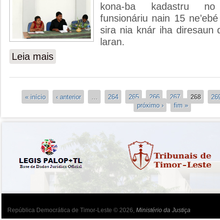
kona-ba kadastru no
funsionáriu nain 15 ne’ebé
sira nia knár iha diresaun 
laran.
Leia mais
sobre DNTPSC hala’o Formasaun Durante Loron 10
Páginas
« início
‹ anterior
…
264
265
266
267
268
26
próximo ›
fim »
República Democrática de Timor-Leste © 2026,
Ministério da Justiça