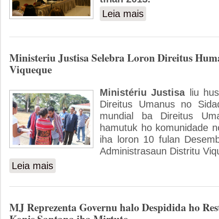
Leia mais
sobre Ministru Justisa han
Ministeriu Justisa Selebra Loron Direitus Huma
Viqueque
Ministériu Justisa
liu hus
Direitus Umanus no Sidad
mundial ba Direitus Um
hamutuk ho komunidade no
iha loron 10 fulan Desem
Administrasaun Distritu Vi
Leia mais
sobre Ministeriu Justisa Selebra Loron Direitus Humanus i
MJ Reprezenta Governu halo Despidida ho Res
Konis Santana iha Mirtuto