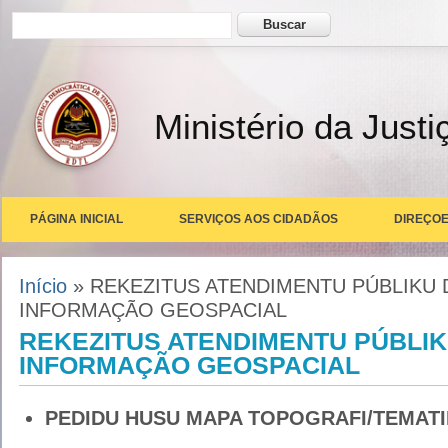
Formulário de busca
Buscar
Ministério da Justi
PÁGINA INICIAL
SERVIÇOS AOS CIDADÃOS
DIREÇOE
Você está aqui
Início
» REKEZITUS ATENDIMENTU PÚBLIKU
INFORMAÇÃO GEOSPACIAL
REKEZITUS ATENDIMENTU PÚBLI
INFORMAÇÃO GEOSPACIAL
PEDIDU HUSU MAPA TOPOGRAFI/TEMAT