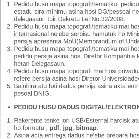
Pedidu husu mapa topografi/tematiku, pedidu 
estadu sira mínimu asina hosi DG/pessoal ne
delegasaun tuir Dekretu Lei No.32/2008.
Pedidu husu mapa topografi/tematiku mai ho
internasional ne’ebe serbisu hamutuk ho Minis
persija apresenta MoU(Memorandum of Unde
Pedidu husu mapa topografi/tematiku mai hos
pedidu persija asina hosi Diretor Kompanhia
hetan Delegasaun.
Pedidu husu mapa topografi mai hosi privad
refere persija asina hosi Diretor Universidad
Bainhira atu foti dadus persija asina akta en
pesoal DNIG.
PEDIDU HUSU DADUS DIGITAL/ELEKTRO
Rekerente tenke lori USB/Esternal hardisk at
ho formatu ;
pdf
,
jpg
,
bitmap
.
Asina acta entrega dadus ne’ebe prepara ho