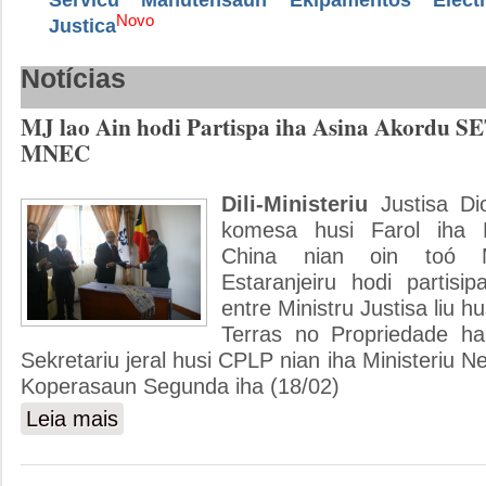
Novo
Justica
Notícias
MJ lao Ain hodi Partispa iha Asina Akordu S
MNEC
Dili-Ministeriu
Justisa Di
komesa husi Farol iha E
China nian oin toó Mi
Estaranjeiru hodi partisi
entre Ministru Justisa liu h
Terras no Propriedade ha
Sekretariu jeral husi CPLP nian iha Ministeriu N
Koperasaun Segunda iha (18/02)
Leia mais
sobre MJ lao Ain hodi Partispa iha Asina Akordu SETP 