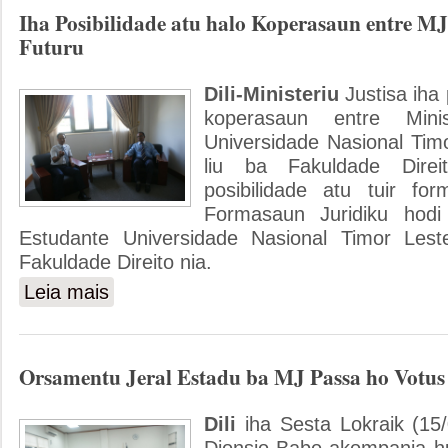
Iha Posibilidade atu halo Koperasaun entre M
Futuru
Dili-Ministeriu
Justisa iha 
koperasaun entre Mini
Universidade Nasional Timo
liu ba Fakuldade Dire
posibilidade atu tuir fo
Formasaun Juridiku hodi
Estudante Universidade Nasional Timor Leste
Fakuldade Direito nia.
Leia mais
sobre Iha Posibilidade atu halo Koperasaun entre MJ no U
Orsamentu Jeral Estadu ba MJ Passa ho Votus
Dili
iha Sesta Lokraik (15/