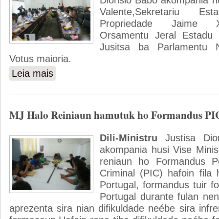
Dionsio Babo akompania hus
Valente,Sekretariu E
Propriedade Jaime X
Orsamentu Jeral Estadu 
Jusitsa ba Parlamentu 
Votus maioria.
Leia mais
sobre Orsamentu Jeral Estadu ba MJ Passa ho Votus Mai
MJ Halo Reiniaun hamutuk ho Formandus PI
Dili-Ministru
Justisa Di
akompania husi Vise Minist
reniaun ho Formandus Pol
Criminal (PIC) hafoin fila
Portugal, formandus tuir f
Portugal durante fulan nen
aprezenta sira nian difikuldade neébe sira infre