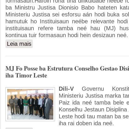
formasaun.Hafoin rona tiha difikuldade neébe 
ba Ministru Justisa Dionisio Babo hateten kat
Ministeriu Justisa sei esforsu aán hodi buka s
hamutuk ho Instituisaun neébe relevante hodi
instituisaun refere tamba neé hau (MJ) hu
kontinua tuir formasaun hodi hein desizaun neé.
Leia mais
sobre MJ Halo Reiniaun hamutuk ho Formandus PIC
MJ Fo Posse ba Estrutura Conselho Gestao Dis
iha Timor Leste
Dili-V
Governu Konstit
Ministeriu Justisa marka tan
Paiz ida neé tamba bele e
Konselhu Jestaun Disiplina
Leste hodi tau matan ba se
iha rai doben ida neé.