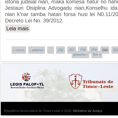
istoria judisial nian, maka komesa hatur no ha
Jestaun Disiplina Advogadu nian,Konselhu id
nian k’nar tamba hatan forsa husi lei N0.11/2
Decreto Lei No. 39/2012.
Leia mais
sobre Nelinho Eleitu Sai Prezidente Konselhu Jestaun Dis
Páginas
« início
‹ anterior
…
256
257
258
259
260
26
próximo ›
fim »
República Democrática de Timor-Leste © 2026,
Ministério da Justiça