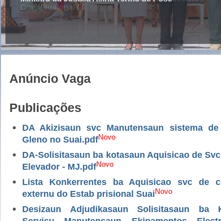
Anúncio Vaga
Publicações
DA Akizisaun svc Manutensaun sistema de
Novo
Gleno no Suai.pdf
DA-Solisitasaun ba kotasaun Aquisicao de Sv
Novo
Elevador - MJ.pdf
Lista Konkerrentes ba Aquisicao svc de 
Novo
externu do Estab prisional Suai
Desizaun Adjudikasaun Solisitasaun ba 
Servicu Manutensaun Ekipamentos Electri