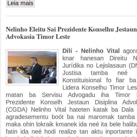
Leia mais
sobre MJ Fo Posse ba Estrutura Conselho Gestao Disiplin
Nelinho Eleitu Sai Prezidente Konselhu Jestaun
Advokasia Timor Leste
Dili - Nelinho Vital
agor
knar hanesan Direitu Na
Jurídika no Lejislasaun (D
Justisa tamba neé
Konstituisional fo fiar b
Lidera Konselhu Timor Le
matan ba Servisu Advogadu iha Timor Le
Prezidente Konselh Jestaun Disiplina Adv
(CGDA) Nelinho Vital hateten katak ba Dala 
agradesementu boót ba nai maromak tamba 
maka ohin lokraik kmanek ida neé ita bele hali
fatin ida neé hodi realize tan aktu inportante 