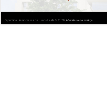
República Democrática de Timor-Leste © 2026,
Ministério da Justiça