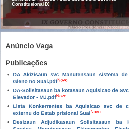
Constitusional IX
Anúncio Vaga
Publicações
DA Akizisaun svc Manutensaun sistema de
Novo
Gleno no Suai.pdf
DA-Solisitasaun ba kotasaun Aquisicao de Sv
Novo
Elevador - MJ.pdf
Lista Konkerrentes ba Aquisicao svc de 
Novo
externu do Estab prisional Suai
Desizaun Adjudikasaun Solisitasaun ba 
Servicu Manutensaun Ekipamentos Electri