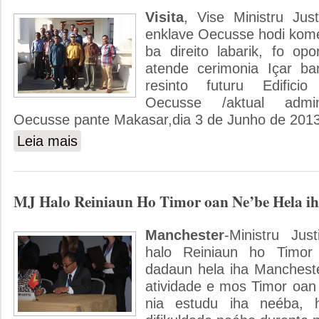
Visita
, Vise Ministru Jus
enklave Oecusse hodi kom
ba direito labarik, fo opo
atende cerimonia Içar ba
resinto futuru Edificio 
Oecusse /aktual admini
Oecusse pante Makasar,dia 3 de Junho de 2013
Leia mais
sobre Vise MJ Partisipa Içar Bandeira Iha Distritu Oecuss
MJ Halo Reiniaun Ho Timor oan Ne’be Hela i
Manchester
-Ministru Jus
halo Reiniaun ho Timo
dadaun hela iha Manchester
atividade e mos Timor oan 
nia estudu iha neéba, h