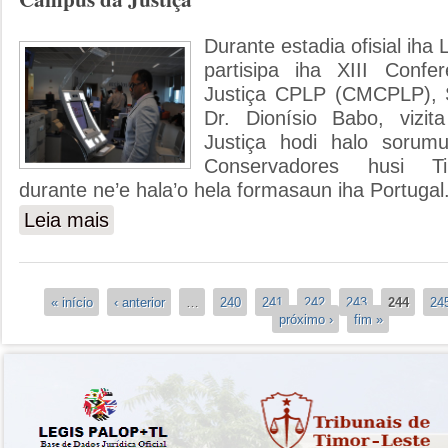
Durante estadia ofisial iha 
partisipa iha XIII Confe
Justiça CPLP (CMCPLP), Sr
Dr. Dionísio Babo, viz
Justiça hodi halo sorum
Conservadores husi Ti
durante ne’e hala’o hela formasaun iha Portugal
Leia mais
sobre Ministro da Justiça Sorumutu ho Notarios no Conse
Páginas
« início
‹ anterior
…
240
241
242
243
244
24
próximo ›
fim »