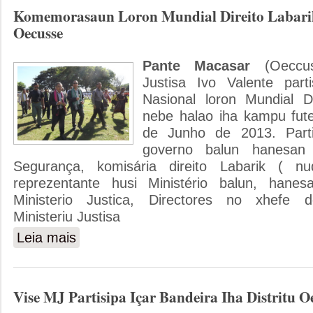
Komemorasaun Loron Mundial Direito Labarik
Oecusse
Pante Macasar
(Oeccuse
Justisa Ivo Valente part
Nasional loron Mundial Di
nebe halao iha kampu fut
de Junho de 2013. Par
governo balun hanesan 
Segurança, komisária direito Labarik ( nu
reprezentante husi Ministério balun, hane
Ministerio Justica, Directores no xhefe 
Ministeriu Justisa
Leia mais
sobre Komemorasaun Loron Mundial Direito Labarik Iha Di
Vise MJ Partisipa Içar Bandeira Iha Distritu O