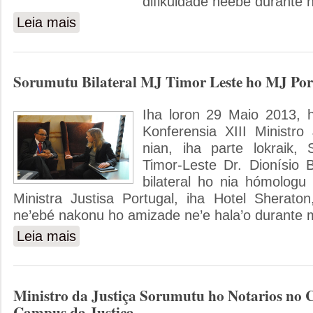
difikuldade neébe durante n
Leia mais
sobre MJ Halo Reiniaun Ho Timor oan Ne’be Hela iha Man
Sorumutu Bilateral MJ Timor Leste ho MJ Por
Iha loron 29 Maio 2013, h
Konferensia XIII Ministr
nian, iha parte lokraik, S
Timor-Leste Dr. Dionísio
bilateral ho nia hómologu 
Ministra Justisa Portugal, iha Hotel Sherato
ne’ebé nakonu ho amizade ne’e hala’o durante m
Leia mais
sobre Sorumutu Bilateral MJ Timor Leste ho MJ Portugal
Ministro da Justiça Sorumutu ho Notarios no 
Campus da Justiça