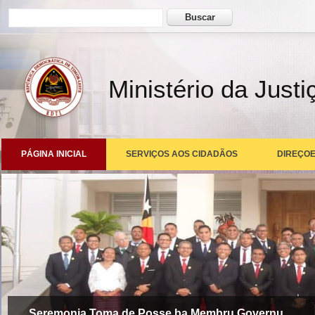
Formulário de busca
Buscar
Ministério da Justi
PÁGINA INICIAL
SERVIÇOS AOS CIDADÃOS
DIREÇOE
Seremonia Toma de Posse ba Membru Governu