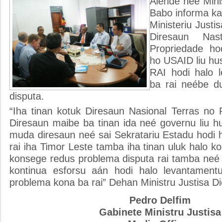
Alende neé Minis
Babo informa ka
Ministeriu Justis
Diresaun Nas
Propriedade ho
ho USAID liu hu
RAI hodi halo 
ba rai neébe d
disputa.
“Iha tinan kotuk Diresaun Nasional Terras no 
Diresaun maibe ba tinan ida neé governu liu hu
muda diresaun neé sai Sekratariu Estadu hodi 
rai iha Timor Leste tamba iha tinan uluk halo
konsege redus problema disputa rai tamba neé 
kontinua esforsu aán hodi halo levantamentu
problema kona ba rai” Dehan Ministru Justisa Di
Pedro Delfim
Gabinete Ministru Justisa