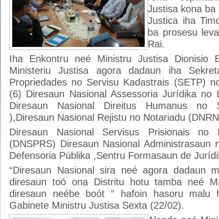
Justisa kona ba 
Justica iha Timo
ba prosesu lev
Rai.
Iha Enkontru neé Ministru Justisa Dionisio 
Ministeriu Justisa agora dadaun iha Sekret
Propriedades no Servisu Kadastrais (SETP) n
(6) Diresaun Nasional Assessoria Jurídika no 
Diresaun Nasional Direitus Humanus no 
),Diresaun Nasional Rejistu no Notariadu (DNRN
Diresaun Nasional Servisus Prisionais no 
(DNSPRS) Diresaun Nasional Administrasaun 
Defensoria Públika ,Sentru Formasaun de Jurídi
“Diresaun Nasional sira neé agora dadaun m
diresaun toó ona Distritu hotu tamba neé Min
diresaun neébe boót ” hafoin hasoru malu
Gabinete Ministru Justisa Sexta (22/02).