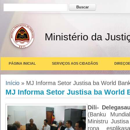
Formulário de busca
Buscar
Ministério da Justi
PÁGINA INICIAL
SERVIÇOS AOS CIDADÃOS
DIREÇOE
Você está aqui
Início
» MJ Informa Setor Justisa ba World Ban
MJ Informa Setor Justisa ba World 
Dili- Delegas
(Banku Mundia
Ministru Justis
rona esplikas