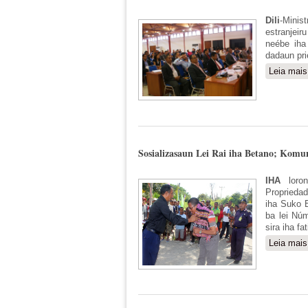
Dili
-Mini
estranjeir
neébe iha
dadaun pri
Leia mais
Sosializasaun Lei Rai iha Betano; Komu
IHA
loron
Propriedad
iha Suko B
ba lei Nú
sira iha fat
Leia mais