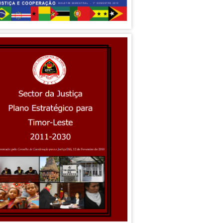
sse ba Defensoria Estagiariu