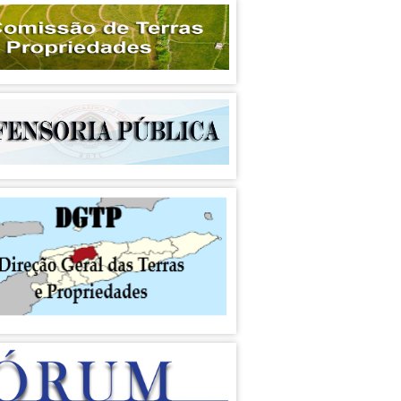
un
ezenta ba PN