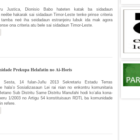
stru Justica, Dionisio Babo hateten katak ba sidadaun
u neébe hakarak sai sidadaun Timor-Leste tenke prinse criteria
 tamba neé iha seidadaun estranjeiru lubuk ida mak agora
ense ona criteria atu bele sai sidadaun Timor-Leste.
sobre MJ : Sidadaun Estranjeiru Neébe Priense Kriteria Bele Sai Sidadaun T
nidade Prekupa Helafatin no Ai-Horis
 Sesta, 14 fulan-Juñu 2013 Sekretariu Estadu Terras
e hala’o Sosializasaun Lei rai nian no enkontru komunitaria
etano Sub Distritu Same Distritu Manufahi hodi ko’alia kona-
meru 1/2003 no Artigu 54 konstituisaun RDTL ba komunidade
in refere.
sobre Sosializasaun Lei Rai iha Betano; Komunidade Prekupa Helafatin no Ai