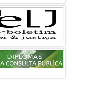
L
-Horis