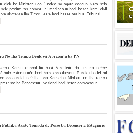
iru diak ho Ministeriu da Justica no agora dadaun buka hela
 bele produz tan esbosu lei mediasaun hodi hases krimi civil
re akotense iha Timor Leste hodi hases tea husi Tribunal.
sobre JICA Hasoru Malu ho MJ Hodi Koalia Liu Kona ba Esbosu Lei Mediasa
tru No Iha Tempu Besik sei Aprezenta ba PN
ernu Konstituisional liu husi Ministeriu da Justica neébe
é halo esforsu aán hodi halo konsultasaun Publiku ba lei rai
ora dadaun lei neé iha ona Konselhu Ministru no iha tempu
aprezenta ba Parlamentu Nasional hodi hetan aprovasaun.
sobre Lei Rai Nian Agora Iha Konselhu Ministru No Iha Tempu Besik sei Apr
a Publiku Asiste Tomada de Posse ba Defensoria Estagiariu