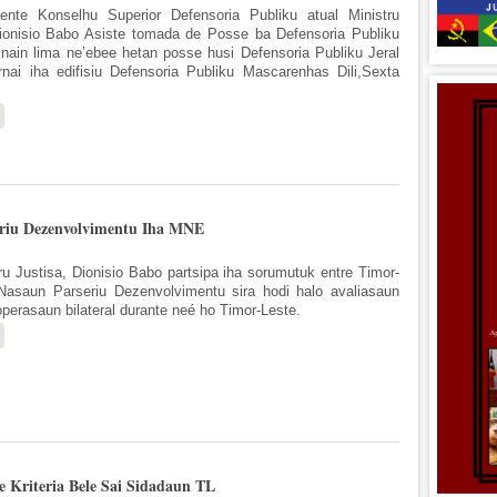
dente Konselhu Superior Defensoria Publiku atual Ministru
Dionisio Babo Asiste tomada de Posse ba Defensoria Publiku
 nain lima ne’ebee hetan posse husi Defensoria Publiku Jeral
rnai iha edifisiu Defensoria Publiku Mascarenhas Dili,Sexta
sobre Prezidente Konselhu Superior Defensoria Publiku Asiste Tomada de Po
eriu Dezenvolvimentu Iha MNE
tru Justisa, Dionisio Babo partsipa iha sorumutuk entre Timor-
Nasaun Parseriu Dezenvolvimentu sira hodi halo avaliasaun
perasaun bilateral durante neé ho Timor-Leste.
sobre MJ Partisipa iha Sorumutu TL ho Parseriu Dezenvolvimentu Iha MNE
e Kriteria Bele Sai Sidadaun TL