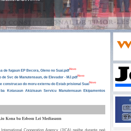
Novo
 de fugaun EP Becora, Gleno no Suai.pdf
Novo
o de Svc de Manutensaun, de Elevador - MJ.pdf
Novo
e construcao do moru externu do Estab prisional Suai
n ba Kotasaun Akizisaun Servicu Manutensaun Ekipamentos
iu Kona ba Esbosu Lei Mediasaun
 International Cooperation Agency (JICA) neébe durante neé