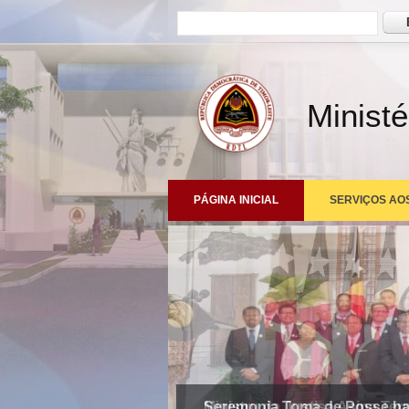
Formulário de busca
Busc
Ministé
PÁGINA INICIAL
SERVIÇOS AO
Ministru da Justisa Asina Te