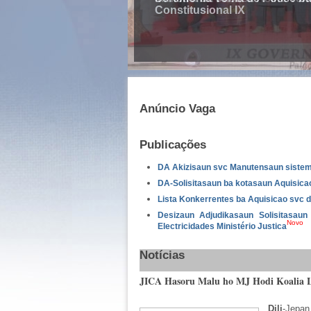
Anúncio Vaga
Publicações
DA Akizisaun svc Manutensaun sistema
DA-Solisitasaun ba kotasaun Aquisica
Lista Konkerrentes ba Aquisicao svc d
Desizaun Adjudikasaun Solisitasau
Novo
Electricidades Ministério Justica
Notícias
JICA Hasoru Malu ho MJ Hodi Koalia L
Dili
-Jepan