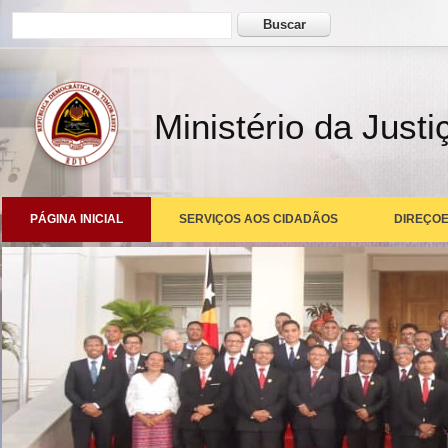
Formulário de busca
Buscar
Ministério da Justi
PÁGINA INICIAL
SERVIÇOS AOS CIDADÃOS
DIREÇOE
Seremonia Toma de Posse ba Membru Governu