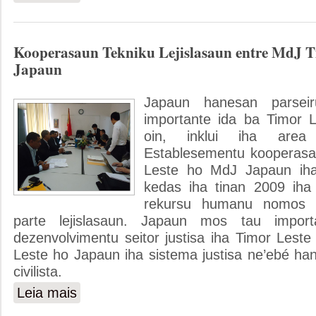
Kooperasaun Tekniku Lejislasaun entre MdJ 
Japaun
Japaun hanesan parseir
importante ida ba Timor Le
oin, inklui iha area 
Establesementu kooperasa
Leste ho MdJ Japaun iha
kedas iha tinan 2009 iha
rekursu humanu nomos 
parte lejislasaun. Japaun mos tau impor
dezenvolvimentu seitor justisa iha Timor Lest
Leste ho Japaun iha sistema justisa ne’ebé h
civilista.
Leia mais
sobre Kooperasaun Tekniku Lejislasaun entre MdJ Timor 