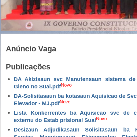
Constitusional IX
Anúncio Vaga
Publicações
DA Akizisaun svc Manutensaun sistema de
Novo
Gleno no Suai.pdf
DA-Solisitasaun ba kotasaun Aquisicao de Sv
Novo
Elevador - MJ.pdf
Lista Konkerrentes ba Aquisicao svc de 
Novo
externu do Estab prisional Suai
Desizaun Adjudikasaun Solisitasaun ba 
Servicu Manutensaun Ekipamentos Electri