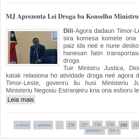
MJ Aprezenta Lei Droga ba Konselhu Ministru
Dili
-Agora dadaun Timor-Les
sira komesa komete ona a
paiz ida neé e nune deskon
hanesan fatin transporta
droga.
Tuir Ministru Justica, Di
katak relasiona ho atividade droga neé agora 
Timor-Leste, govenru liu husi Ministeriu 
Ministeriu Negosiu Estranjeiru kria ona esboru le
Leia mais
sobre MJ Aprezenta Lei Droga ba Konselhu Ministru
Páginas
« início
‹ anterior
…
236
237
238
239
240
24
próximo ›
fim »