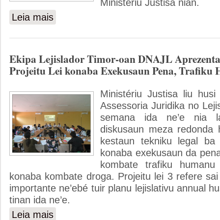
Ministeriu Justisa nian.
Leia mais
sobre Reuniaun Konsellu Konsultivo Ministério Justiça
Ekipa Lejislador Timor-oan DNAJL Aprezenta
Projeitu Lei konaba Exekusaun Pena, Trafik
Ministériu Justisa liu hus
Assessoria Juridika no Lej
semana ida ne’e nia l
diskusaun meza redonda 
kestaun tekniku legal ba p
konaba exekusaun da pena, 
kombate trafiku humanu 
konaba kombate droga. Projeitu lei 3 refere sai 
importante ne’ebé tuir planu lejislativu annual hu
tinan ida ne’e.
Leia mais
sobre Ekipa Lejislador Timor-oan DNAJL Aprezenta no Dis