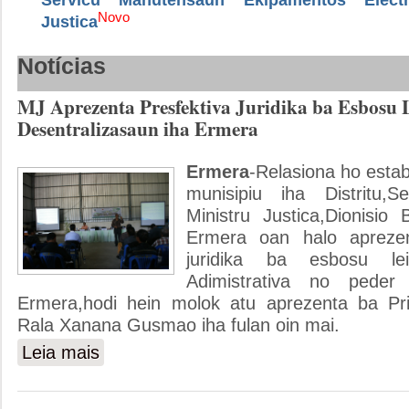
Novo
Justica
Notícias
MJ Aprezenta Presfektiva Juridika ba Esbosu 
Desentralizasaun iha Ermera
Ermera
-Relasiona ho est
munisipiu iha Distritu,S
Ministru Justica,Dionisi
Ermera oan halo aprezen
juridika ba esbosu lei
Adimistrativa no peder 
Ermera,hodi hein molok atu aprezenta ba Pri
Rala Xanana Gusmao iha fulan oin mai.
Leia mais
sobre MJ Aprezenta Presfektiva Juridika ba Esbosu Lei D