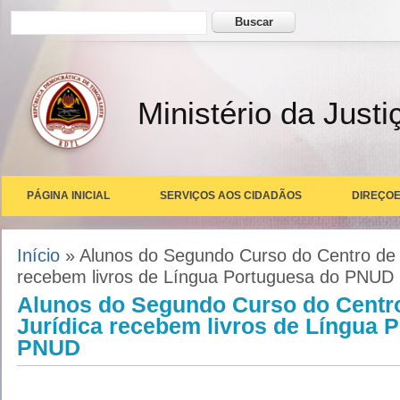
Formulário de busca
Buscar
Ministério da Justi
PÁGINA INICIAL
SERVIÇOS AOS CIDADÃOS
DIREÇOE
Você está aqui
Início
» Alunos do Segundo Curso do Centro de
recebem livros de Língua Portuguesa do PNUD
Alunos do Segundo Curso do Centr
Jurídica recebem livros de Língua 
PNUD