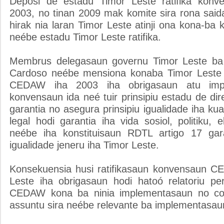
Deposi de estadu Timor Leste ratifika ko
2003, no tinan 2009 mak komite sira rona said
hirak nia laran Timor Leste atinji ona kona-
neébe estadu Timor Leste ratifika.
Membrus delegasaun governu Timor Leste ba 
Cardoso neébe mensiona konaba Timor Leste r
CEDAW iha 2003 iha obrigasaun atu imp
konvensaun ida neé tuir prinsipiu estadu de dir
garantia no asegura prinsipiu igualidade iha k
legal hodi garantia iha vida sosiol, politiku,
neébe iha konstituisaun RDTL artigo 17 ga
igualidade jeneru iha Timor Leste.
Konsekuensia husi ratifikasaun konvensaun C
Leste iha obrigasaun hodi hatoó relatoriu p
CEDAW kona ba ninia implementasaun no co
assuntu sira neébe relevante ba implementasa