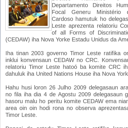
Departamento Direitos Hu
Focal Generu Ministério d
Cardoso hamutuk ho delega
Leste aprezenta relatoriu Co
of all Forms of Discrimina
(CEDAW) iha Nova Yorke Estadu Unidus da Ame
Iha tinan 2003 governo Timor Leste ratifika 
inklui konvensaun CEDAW no CRC. Konvensau
relatoriu Timor Leste hatoó ba komite CRC
dahuluk iha United Nations House iha Nova Yor
Hahu husi loron 26 Julho 2009 delegasaun ar
no fila iha dia 4 de Agostu 2009 delegasaun 
hasoru malu ho peritu komite CEDAW ema nian
area oin oin hodi rona no observa aprezentasa
Timor Leste.