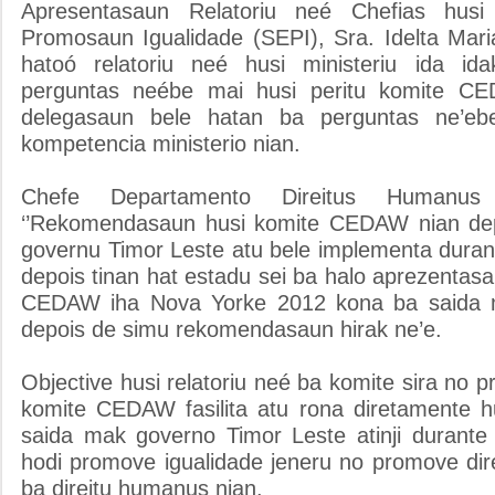
Apresentasaun Relatoriu neé Chefias husi
Promosaun Igualidade (SEPI), Sra. Idelta Mari
hatoó relatoriu neé husi ministeriu ida id
perguntas neébe mai husi peritu komite C
delegasaun bele hatan ba perguntas ne’eb
kompetencia ministerio nian.
Chefe Departamento Direitus Humanu
‘’Rekomendasaun husi komite CEDAW nian dep
governu Timor Leste atu bele implementa durant
depois tinan hat estadu sei ba halo aprezentasau
CEDAW iha Nova Yorke 2012 kona ba saida 
depois de simu rekomendasaun hirak ne’e.
Objective husi relatoriu neé ba komite sira no p
komite CEDAW fasilita atu rona diretamente 
saida mak governo Timor Leste atinji durante 
hodi promove igualidade jeneru no promove dir
ba direitu humanus nian.