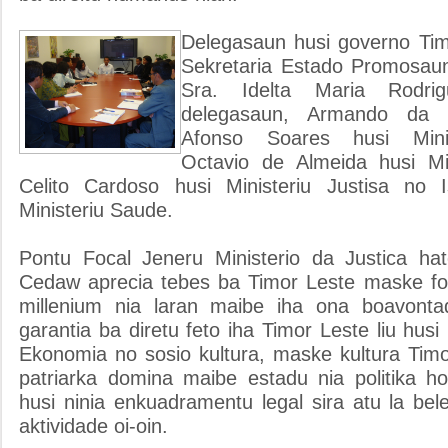
Delegasaun husi governo Timo
Sekretaria Estado Promosaun
Sra. Idelta Maria Rodri
delegasaun, Armando da 
Afonso Soares husi Minis
Octavio de Almeida husi Mini
Celito Cardoso husi Ministeriu Justisa no
Ministeriu Saude.
Pontu Focal Jeneru Ministerio da Justica ha
Cedaw aprecia tebes ba Timor Leste maske fo
millenium nia laran maibe iha ona boavont
garantia ba diretu feto iha Timor Leste liu husi p
Ekonomia no sosio kultura, maske kultura Timo
patriarka domina maibe estadu nia politika ho
husi ninia enkuadramentu legal sira atu la bele
aktividade oi-oin.