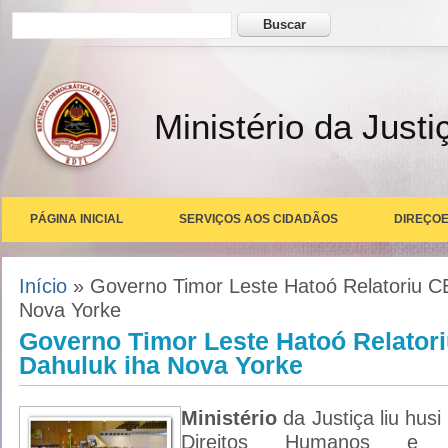
Formulário de busca
Buscar
Ministério da Justi
PÁGINA INICIAL
SERVIÇOS AOS CIDADÃOS
DIREÇOE
Você está aqui
Início
» Governo Timor Leste Hatoó Relatoriu 
Nova Yorke
Governo Timor Leste Hatoó Relato
Dahuluk iha Nova Yorke
Ministério
da Justiça liu husi
Direitos Humanos e Ci