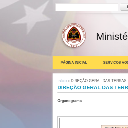
Formulário de busca
Busc
Ministé
PÁGINA INICIAL
SERVIÇOS AO
Você está aqui
Início
» DIREÇÃO GERAL DAS TERRAS
DIREÇÃO GERAL DAS TER
Organograma