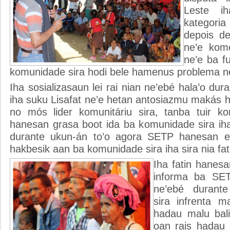
Leste ih
kategori
depois de 
ne’e kom
ne’e ba f
komunidade sira hodi bele hamenus problema n
Iha sosializasaun lei rai nian ne’ebé hala’o dur
iha suku Lisafat ne’e hetan antosiazmu makás 
no mós lider komunitáriu sira, tanba tuir k
hanesan grasa boot ida ba komunidade sira iha
durante ukun-án to’o agora SETP hanesan 
hakbesik aan ba komunidade sira iha sira nia fat
Iha fatin hanes
informa ba SET
ne’ebé durant
sira infrenta 
hadau malu bali
oan rais hadau 