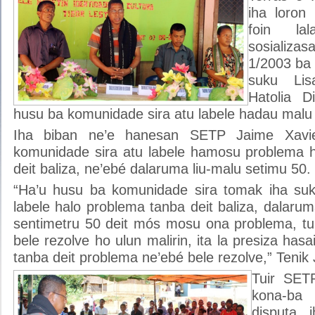
iha loron
foin lal
sosializ
1/2003 ba 
suku Lisa
Hatolia D
husu ba komunidade sira atu labele hadau malu 
Iha biban ne’e hanesan SETP Jaime Xavi
komunidade sira atu labele hamosu problema 
deit baliza, ne’ebé dalaruma liu-malu setimu 50.
“Ha’u husu ba komunidade sira tomak iha suk
labele halo problema tanba deit baliza, dalaruma
sentimetru 50 deit mós mosu ona problema, tuir
bele rezolve ho ulun malirin, ita la presiza has
tanba deit problema ne’ebé bele rezolve,” Tenik
Tuir SET
kona-ba 
disputa i