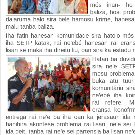
mós inan- ho
baliza, hosi pro
dalaruma halo sira bele hamosu krime, hanes
malu tanba baliza.
Iha fatin hanesan komunidade sira hato’o mós 
iha SETP katak, rai ne’ebé hanesan rai erans
lisan se maka iha direitu liu, oan sira ka estadu 
Hatan ba duvid
sira ne’e SET
mosu problema 
buka atu tuur
komunitáriu sira
ne’ebé iha ko
rai refere. M
eransa konofr
entrega rai ne’e ba iha oan ka jerasaun ida
banihira akontese problema rai lisan, ne’e sei
ida deit, tanba rai ne’e sei partensia ba lisan ne’