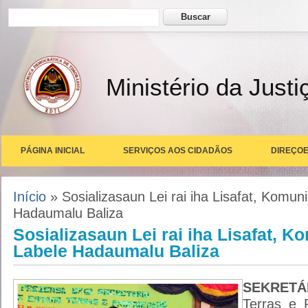
Formulário de busca
Buscar
Ministério da Justi
PÁGINA INICIAL
SERVIÇOS AOS CIDADÃOS
DIREÇOE
Você está aqui
Início
» Sosializasaun Lei rai iha Lisafat, Komun
Hadaumalu Baliza
Sosializasaun Lei rai iha Lisafat, 
Labele Hadaumalu Baliza
SEKRETÁ
Terras e 