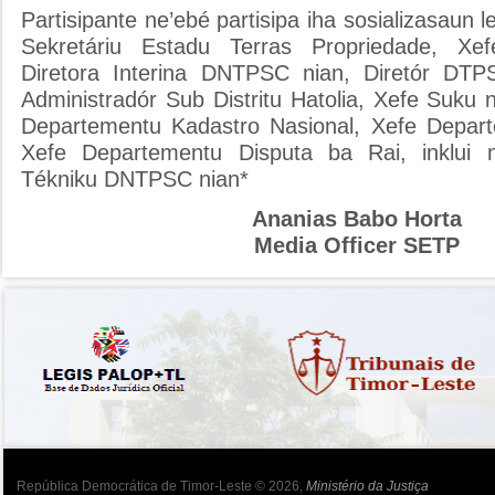
Partisipante ne’ebé partisipa iha sosializasaun l
Sekretáriu Estadu Terras Propriedade, Xe
Diretora Interina DNTPSC nian, Diretór DTPS
Administradór Sub Distritu Hatolia, Xefe Suku 
Departementu Kadastro Nasional, Xefe Depart
Xefe Departementu Disputa ba Rai, inklui 
Tékniku DNTPSC nian*
Ananias Babo Horta
Media Officer SETP
República Democrática de Timor-Leste © 2026,
Ministério da Justiça