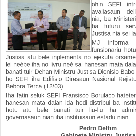
ohin SEFI int
avaliasaun dell
nia, ba Minister
ba futuru serv
Justisa nia sei l
MJ informa 
funsionariu hotu
Justisa atu bele inplementa no ejekuta orsame
lei neébe iha no livru neé sai hanesan mata dala
banati tuir”Dehan Ministru Justisa Dionisio Babo
ho SEFI iha Edifisio Diresaun Nasional Rejis
Bebora Terca (12/03).
Iha fatin seluk SEFI Fransisco Borulaco hateten
hanesan mata dalan ida hodi distribui ba insti
hotu atu bele banati tuir liu-liu iha adm
governasaun nian iha instituisaun estadu nian.
Pedro Delfim
Gabinete Ministru Justisa