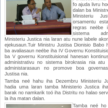
fo ajuda livru h
dalan ba Ministre
Ministeriu Ju
orsamentu esta
regras neébe 
sistema adm
Ministeriu Justica nia laran atu nune labele ako
ejekusaun.Tuir Ministru Justisa Dionisio Babo 
ba avaliasaun neébe iha IV Governu Konstituisi
ba V governu Konstituisional hanesan kontinu
administrativu no sistema birokrasia nia atu
administarasaun no promove boa governasa
Justisa nia.
Tamba neé hahu iha Dezembru Ministeriu J
hadia uma laran tamba Ministerio Justica ih
barak no namkarik toó iha Distritu no halao serv
la iha matan dalan.
Tamba neé ho 