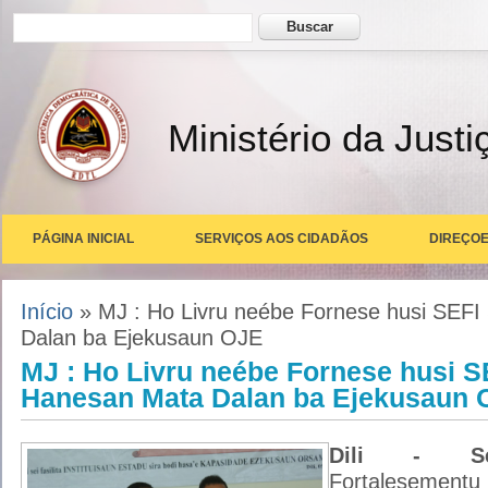
Formulário de busca
Buscar
Ministério da Justi
PÁGINA INICIAL
SERVIÇOS AOS CIDADÃOS
DIREÇOE
Você está aqui
Início
» MJ : Ho Livru neébe Fornese husi SEFI
Dalan ba Ejekusaun OJE
MJ : Ho Livru neébe Fornese husi S
Hanesan Mata Dalan ba Ejekusaun 
Dili - Sek
Fortalesementu I