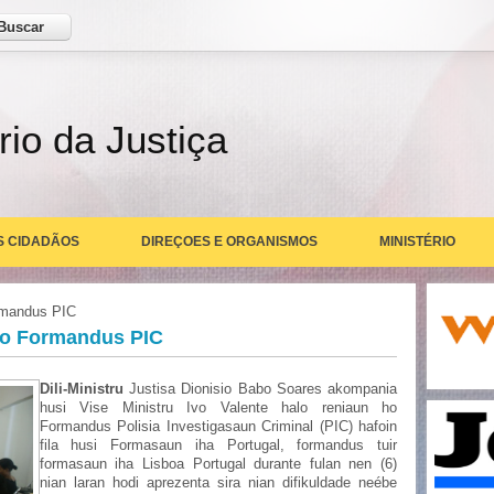
ar
rio da Justiça
S CIDADÃOS
DIREÇOES E ORGANISMOS
MINISTÉRIO
rmandus PIC
ho Formandus PIC
Dili-Ministru
Justisa Dionisio Babo Soares akompania
husi Vise Ministru Ivo Valente halo reniaun ho
Formandus Polisia Investigasaun Criminal (PIC) hafoin
fila husi Formasaun iha Portugal, formandus tuir
formasaun iha Lisboa Portugal durante fulan nen (6)
nian laran hodi aprezenta sira nian difikuldade neébe