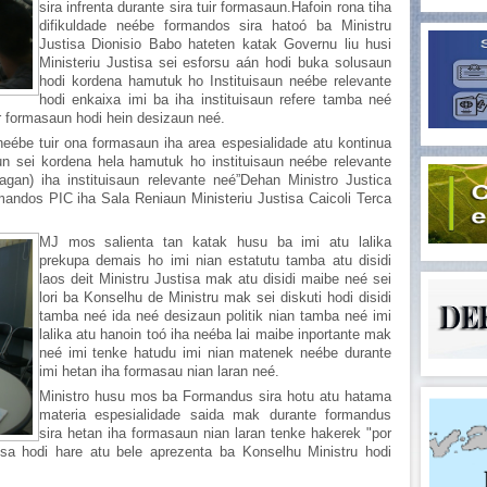
sira infrenta durante sira tuir formasaun.Hafoin rona tiha
difikuldade neébe formandos sira hatoó ba Ministru
Justisa Dionisio Babo hateten katak Governu liu husi
Ministeriu Justisa sei esforsu aán hodi buka solusaun
hodi kordena hamutuk ho Instituisaun neébe relevante
hodi enkaixa imi ba iha instituisaun refere tamba neé
ir formasaun hodi hein desizaun neé.
neébe tuir ona formasaun iha area espesialidade atu kontinua
un sei kordena hela hamutuk ho instituisaun neébe relevante
agan) iha instituisaun relevante neé”Dehan Ministro Justica
andos PIC iha Sala Reniaun Ministeriu Justisa Caicoli Terca
MJ mos salienta tan katak husu ba imi atu lalika
prekupa demais ho imi nian estatutu tamba atu disidi
laos deit Ministru Justisa mak atu disidi maibe neé sei
lori ba Konselhu de Ministru mak sei diskuti hodi disidi
tamba neé ida neé desizaun politik nian tamba neé imi
lalika atu hanoin toó iha neéba lai maibe inportante mak
neé imi tenke hatudu imi nian matenek neébe durante
imi hetan iha formasau nian laran neé.
Ministro husu mos ba Formandus sira hotu atu hatama
materia espesialidade saida mak durante formandus
sira hetan iha formasaun nian laran tenke hakerek "por
tisa hodi hare atu bele aprezenta ba Konselhu Ministru hodi