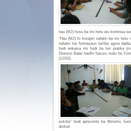
hau (MJ) husu ba imi hotu atu kontinua tu
“Hau (MJ) fo korajen nafatin ba imi hotu 
nafatin tuir formasaun tamba agora dada
hodi enkaixa imi hodi ba tuir pratika (m
Dionisio Babo haofin hasoru malu ho Form
(12/02).
eskrita" hodi aprezente ba Ministru Jus
diskuti.