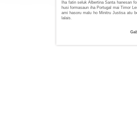
Iha fatin seluk Albertina Santa hanesan f
husi formasaun iha Portugal mai Timor Les
ami hasoru malu ho Minitru Justisa atu be
lalais.
Gab