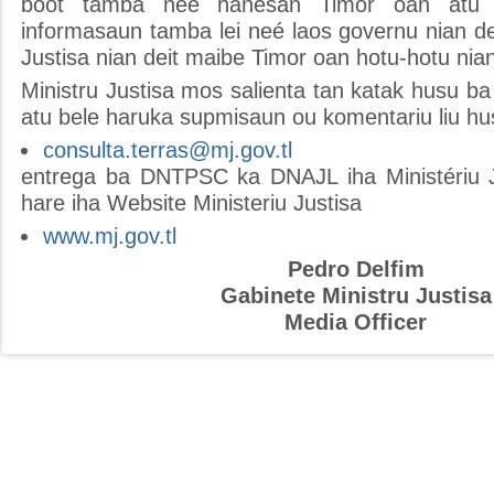
boót tamba neé hanesan Timor oan atu 
informasaun tamba lei neé laos governu nian dei
Justisa nian deit maibe Timor oan hotu-hotu nia
Ministru Justisa mos salienta tan katak husu b
atu bele haruka supmisaun ou komentariu liu hu
consulta.terras@mj.gov.tl
entrega ba DNTPSC ka DNAJL iha Ministériu J
hare iha Website Ministeriu Justisa
www.mj.gov.tl
Pedro Delfim
Gabinete Ministru Justisa
Media Officer