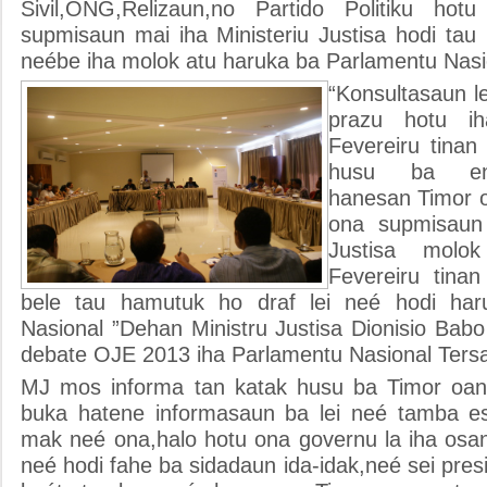
Sivil,ONG,Relizaun,no Partido Politiku ho
supmisaun mai iha Ministeriu Justisa hodi tau
neébe iha molok atu haruka ba Parlamentu Nasi
“Konsultasaun le
prazu hotu ih
Fevereiru tina
husu ba ent
hanesan Timor 
ona supmisaun 
Justisa molo
Fevereiru tina
bele tau hamutuk ho draf lei neé hodi ha
Nasional ”Dehan Ministru Justisa Dionisio Babo 
debate OJE 2013 iha Parlamentu Nasional Tersa
MJ mos informa tan katak husu ba Timor oan 
buka hatene informasaun ba lei neé tamba es
mak neé ona,halo hotu ona governu la iha osan
neé hodi fahe ba sidadaun ida-idak,neé sei pre