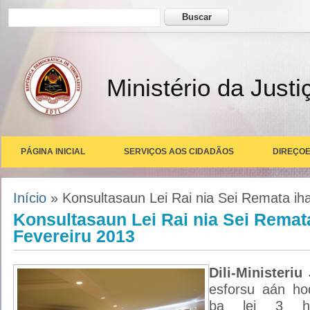
Formulário de busca
Buscar
Ministério da Justi
PÁGINA INICIAL
SERVIÇOS AOS CIDADÃOS
DIREÇOE
Você está aqui
Início
» Konsultasaun Lei Rai nia Sei Remata ih
Konsultasaun Lei Rai nia Sei Remat
Fevereiru 2013
Dili-Ministeriu
J
esforsu aán ho
ba lei 3 h