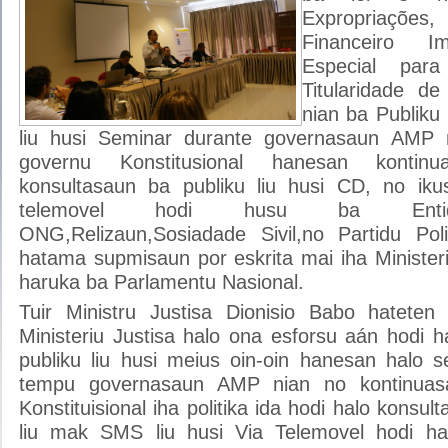
Expropriaçõe
Financeiro Im
Especial par
Titularidade d
nian ba Publiku 
liu husi Seminar durante governasaun AMP
governu Konstitusional hanesan kontin
konsultasaun ba publiku liu husi CD, no iku
telemovel hodi husu ba Entid
ONG,Relizaun,Sosiadade Sivil,no Partidu Pol
hatama supmisaun por eskrita mai iha Minister
haruka ba Parlamentu Nasional.
Tuir Ministru Justisa Dionisio Babo hateten
Ministeriu Justisa halo ona esforsu aán hodi 
publiku liu husi meius oin-oin hanesan halo 
tempu governasaun AMP nian no kontinua
Konstituisional iha politika ida hodi halo konsult
liu mak SMS liu husi Via Telemovel hodi h