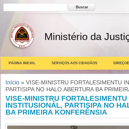
Formulário de busca
Buscar
Ministério da Justi
PÁGINA INICIAL
SERVIÇOS AOS CIDADÃOS
DIREÇOE
Você está aqui
Início
» VISE-MINISTRU FORTALESIMENTU IN
PARTISIPA NO HALO ABERTURA BA PRIMEI
VISE-MINISTRU FORTALESIMENTU
INSTITUSIONÁL, PARTISIPA NO H
BA PRIMEIRA KONFERÊNSIA