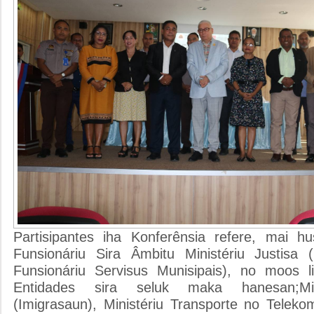
Partisipantes iha Konferênsia refere, mai h
Funsionáriu Sira Âmbitu Ministériu Justisa (
Funsionáriu Servisus Munisipais), no moos li
Entidades sira seluk maka hanesan;Mini
(Imigrasaun), Ministériu Transporte no Telek