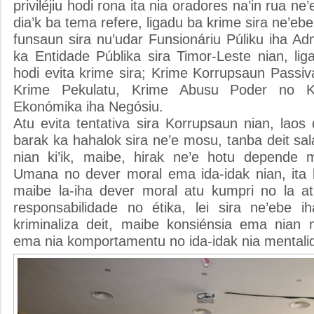
priviléjiu hodi rona ita nia oradores na’in rua n
dia’k ba tema refere, ligadu ba krime sira ne’ebe 
funsaun sira nu’udar Funsionáriu Púliku iha Ad
ka Entidade Públika sira Timor-Leste nian, li
hodi evita krime sira; Krime Korrupsaun Passiv
Krime Pekulatu, Krime Abusu Poder no Kr
Ekonómika iha Negósiu.
Atu evita tentativa sira Korrupsaun nian, laos d
barak ka hahalok sira ne’e mosu, tanba deit salá
nian ki’ik, maibe, hirak ne’e hotu depende 
Umana no dever moral ema ida-idak nian, ita b
maibe la-iha dever moral atu kumpri no la a
responsabilidade no étika, lei sira ne’ebe i
kriminaliza deit, maibe konsiénsia ema nian
ema nia komportamentu no ida-idak nia mentali