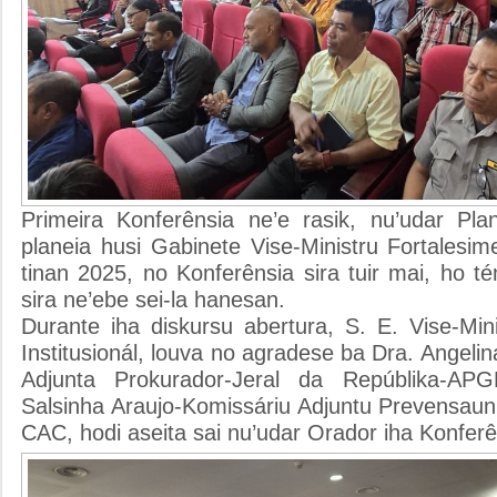
Primeira Konferênsia ne’e rasik, nu’udar Pla
planeia husi Gabinete Vise-Ministru Fortalesime
tinan 2025, no Konferênsia sira tuir mai, ho 
sira ne’ebe sei-la hanesan.
Durante iha diskursu abertura, S. E. Vise-Min
Institusionál, louva no agradese ba Dra. Angeli
Adjunta Prokurador-Jeral da Repúblika-AP
Salsinha Araujo-Komissáriu Adjuntu Prevensaun
CAC, hodi aseita sai nu’udar Orador iha Konferê