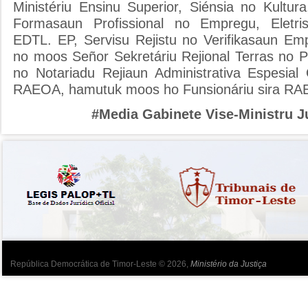
Ministériu Ensinu Superior, Siénsia no Kultur
Formasaun Profissional no Empregu, Eletris
EDTL. EP, Servisu Rejistu no Verifikasaun Em
no moos Señor Sekretáriu Rejional Terras no P
no Notariadu Rejiaun Administrativa Espesia
RAEOA, hamutuk moos ho Funsionáriu sira RA
#Media Gabinete Vise-Ministru J
República Democrática de Timor-Leste © 2026,
Ministério da Justiça