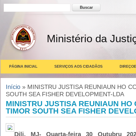
Formulário de busca
Buscar
Ministério da Justi
PÁGINA INICIAL
SERVIÇOS AOS CIDADÃOS
DIREÇOE
Você está aqui
Início
» MINISTRU JUSTISA REUNIAUN HO 
SOUTH SEA FISHER DEVELOPMENT-LDA
MINISTRU JUSTISA REUNIAUN HO
TIMOR SOUTH SEA FISHER DEVE
Dili, MJ- Quarta-feira 30 Outubru 2