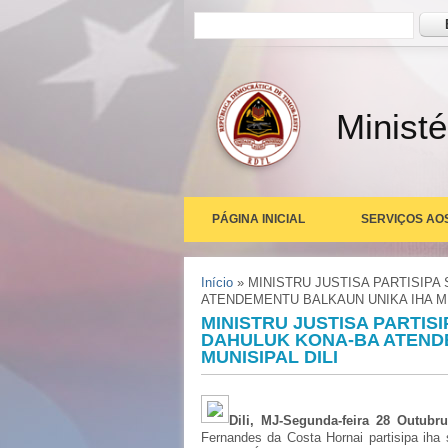
Formulário de busca
Busc
Ministé
PÁGINA INICIAL
SERVIÇOS AO
Você está aqui
Início
» MINISTRU JUSTISA PARTISIPA
ATENDEMENTU BALKAUN UNIKA IHA MU
MINISTRU JUSTISA PARTIS
DAHULUK KONA-BA ATEND
MUNISIPAL DILI
Dili, MJ-Segunda-feira 28 Outubru
Fernandes da Costa Hornai partisipa iha