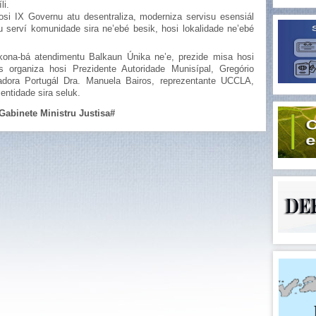
li.
hosi IX Governu atu desentraliza, moderniza servisu esensiál
 serví komunidade sira ne’ebé besik, hosi lokalidade ne’ebé
 kona-bá atendimentu Balkaun Únika ne’e, prezide misa hosi
 organiza hosi Prezidente Autoridade Munisípal, Gregório
adora Portugál Dra. Manuela Bairos, reprezentante UCCLA,
entidade sira seluk.
Gabinete Ministru Justisa#