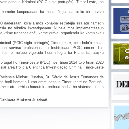
Investigasaun Kriminál (PCIC sigla portugés), Timor-Leste, iha
.
u hametin kooperasaun bá iha setór justisa liu-liu bá servsiu
00 dadersaan, ko’alia mós kona-bá estratéjia sira atu hametin
iénsia no téknika investigasaun. Nune’e mós implementasaun
ate krime transnasionál, krime grave, organizadu ka kompleksu
riminál (PCIC sigla portugés) Timor-Leste, bele hala’o kna’ar
un servisu profisionalismu Instituisaun PCIC ninian. Tuir
tuir lei ne’ebé vigoradu hodi integra ba Planu Estratejiku
ortugal ho Timor-Leste (PEC) hosi tinan 2024 to’o tinan 2028
sial área Polícia Cientifica Investigação Criminál Timor-Leste
Eselénsia Ministru Justisa, Dr. Sérgio de Jesus Fernandes da
da hodi hametin liutan entre nasaun Timor-Leste no Portugál,
ne’e atu serbisu hamutuk kontínua hadi’a ba sistema justisa
Gabinete Ministru Justisa#