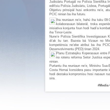
Judisiáriu Portugál no Polísia Sientifika 
edifísiu Polísia Judisiáriu, Lisboa, Portugál
Objetivu prinsipál husi enkontru ne’e, at
PCIC ninian ba iha futuru.
Iha reuniaun ne’e, hahú iha tuku 09:
kolaborasaun bilaterál, troka esper
inisiativa konjunta foun hodi hadi’a komb
iha Timor-Leste.
Nune’e Polísia Sientifika Investigasaun K
di’ak liu tan. Bazeia bá Vizaun no Misa
kompeténsia ne’ebe atribui ba iha PCIC 
Desenvolvimentu (PED) tinan 2024.
Planu Estratejiku Koperasaun entre P
no roteiru reforma Setor Justisa espe
ninian.
Purtantu iha reuniaun ne’e, Ministru Sua-
Costa Hornai konsidera pasu importante i
hodi destaka kompromisu hosi nasaun rua 
sira.
#Media 