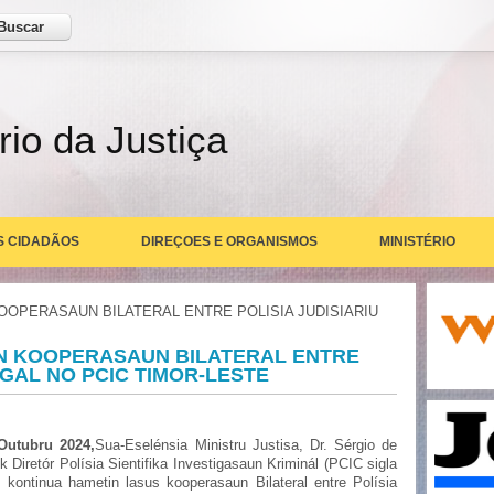
ar
rio da Justiça
S CIDADÃOS
DIREÇOES E ORGANISMOS
MINISTÉRIO
OOPERASAUN BILATERAL ENTRE POLISIA JUDISIARIU
IN KOOPERASAUN BILATERAL ENTRE
UGAL NO PCIC TIMOR-LESTE
Outubru 2024,
Sua-Eselénsia Ministru Justisa, Dr. Sérgio de
iretór Polísia Sientifika Investigasaun Kriminál (PCIC sigla
, kontinua hametin lasus kooperasaun Bilateral entre Polísia