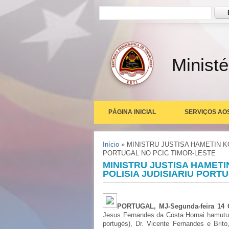
Formulário de busca
Busc
Ministé
PÁGINA INICIAL
SERVIÇOS AO
Você está aqui
Início
» MINISTRU JUSTISA HAMETIN K
PORTUGAL NO PCIC TIMOR-LESTE
MINISTRU JUSTISA HAMET
POLISIA JUDISIARIU PORT
PORTUGAL, MJ-Segunda-feira 14 
Jesus Fernandes da Costa Hornai hamutuk D
portugés), Dr. Vicente Fernandes e Brito