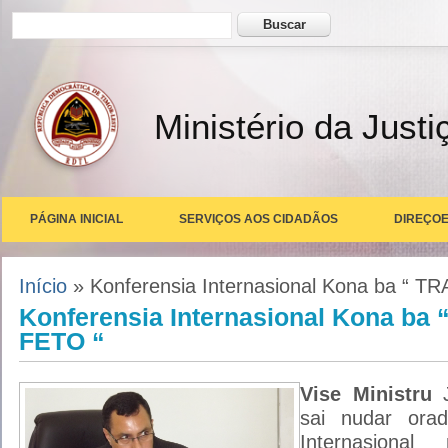
Formulário de busca
Buscar
Ministério da Justi
PÁGINA INICIAL
SERVIÇOS AOS CIDADÃOS
DIREÇOE
Você está aqui
Início
» Konferensia Internasional Kona ba “ T
Konferensia Internasional Kona ba
FETO “
Vise Ministru
sai nudar orad
Internasiona