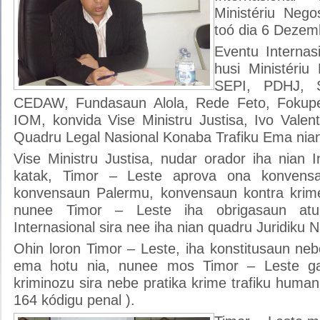
Ministériu Nego
toó dia 6 Dezem
Eventu Internas
husi Ministériu
SEPI, PDHJ, Se
CEDAW, Fundasaun Alola, Rede Feto, Fokupe
IOM, konvida Vise Ministru Justisa, Ivo Valen
Quadru Legal Nasional Konaba Trafiku Ema nia
Vise Ministru Justisa, nudar orador iha nian 
katak, Timor – Leste aprova ona konvens
konvensaun Palermu, konvensaun kontra krime
nunee Timor – Leste iha obrigasaun at
Internasional sira nee iha nian quadru Juridiku N
Ohin loron Timor – Leste, iha konstitusaun ne
ema hotu nia, nunee mos Timor – Leste ga
kriminozu sira nebe pratika krime trafiku humanu
164 kódigu penal ).