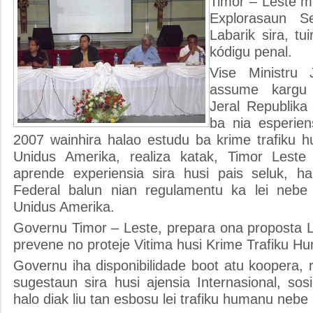
Timor – Leste m
Explorasaun S
Labarik sira, tu
kódigu penal.
Vise Ministru 
assume kargu 
Jeral Republika
ba nia esperien
2007 wainhira halao estudu ba krime trafiku 
Unidus Amerika, realiza katak, Timor Leste
aprende experiensia sira husi pais seluk, 
Federal balun nian regulamentu ka lei nebe 
Unidus Amerika.
Governu Timor – Leste, prepara ona proposta L
prevene no proteje Vitima husi Krime Trafiku H
Governu iha disponibilidade boot atu koopera, 
sugestaun sira husi ajensia Internasional, sosi
halo diak liu tan esbosu lei trafiku humanu nebe 