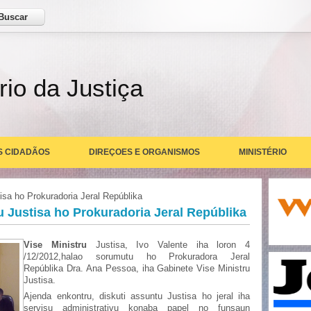
ar
rio da Justiça
S CIDADÃOS
DIREÇOES E ORGANISMOS
MINISTÉRIO
isa ho Prokuradoria Jeral Repúblika
u Justisa ho Prokuradoria Jeral Repúblika
Vise Ministru
Justisa, Ivo Valente iha loron 4
/12/2012,halao sorumutu ho Prokuradora Jeral
Repúblika Dra. Ana Pessoa, iha Gabinete Vise Ministru
Justisa.
Ajenda enkontru, diskuti assuntu Justisa ho jeral iha
servisu administrativu konaba papel no funsaun