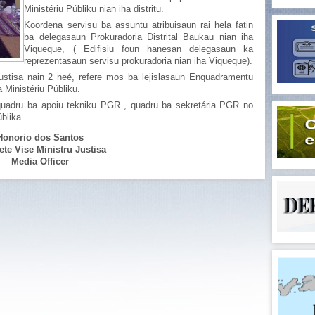
Ministériu Públiku nian iha distritu.
Koordena servisu ba assuntu atribuisaun rai hela fatin
ba delegasaun Prokuradoria Distrital Baukau nian iha
Viqueque, ( Edifisiu foun hanesan delegasaun ka
reprezentasaun servisu prokuradoria nian iha Viqueque).
Justisa nain 2 neé, refere mos ba lejislasaun Enquadramentu
a Ministériu Públiku.
quadru ba apoiu tekniku PGR , quadru ba sekretária PGR no
blika.
Honorio dos Santos
te Vise Ministru Justisa
Media Officer