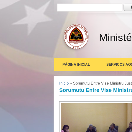
Formulário de busca
Busc
Ministé
PÁGINA INICIAL
SERVIÇOS AO
Você está aqui
Início
» Sorumutu Entre Vise Ministru Just
Sorumutu Entre Vise Ministr