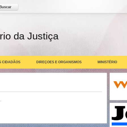
ar
rio da Justiça
S CIDADÃOS
DIREÇOES E ORGANISMOS
MINISTÉRIO
.