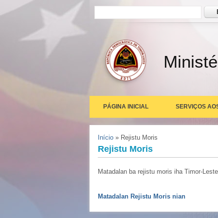
Formulário de busca
Busc
Ministé
PÁGINA INICIAL
SERVIÇOS AO
Você está aqui
Início
» Rejistu Moris
Rejistu Moris
Matadalan ba rejistu moris iha Timor-Leste
Matadalan Rejistu Moris nian