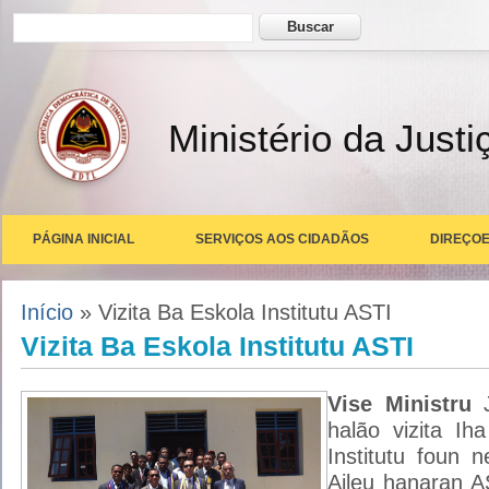
Formulário de busca
Buscar
Ministério da Justi
PÁGINA INICIAL
SERVIÇOS AOS CIDADÃOS
DIREÇOE
Você está aqui
Início
» Vizita Ba Eskola Institutu ASTI
Vizita Ba Eskola Institutu ASTI
Vise Ministru
halão vizita I
Institutu foun n
Aileu hanaran 