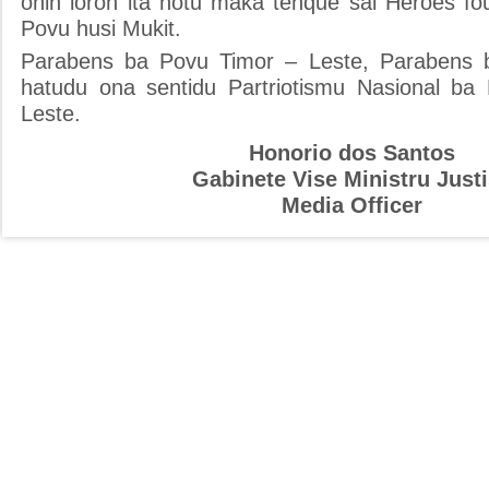
ohin loron ita hotu maka tenque sai Herões foun
Povu husi Mukit.
Parabens ba Povu Timor – Leste, Parabens 
hatudu ona sentidu Partriotismu Nasional ba
Leste.
Honorio dos Santos
Gabinete Vise Ministru Just
Media Officer