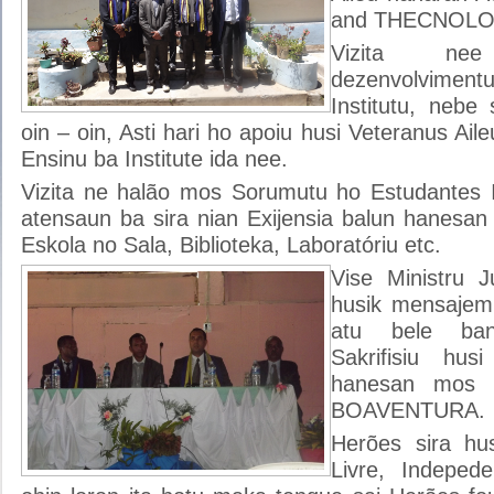
and THECNOLO
Vizita ne
dezenvolvimen
Institutu, nebe
oin – oin, Asti hari ho apoiu husi Veteranus Ail
Ensinu ba Institute ida nee.
Vizita ne halão mos Sorumutu ho Estudantes I
atensaun ba sira nian Exijensia balun hanesan
Eskola no Sala, Biblioteka, Laboratóriu etc.
Vise Ministru J
husik mensajem
atu bele bana
Sakrifisiu hus
hanesan mos 
BOAVENTURA.
Herões sira hu
Livre, Indeped