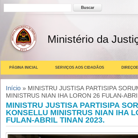
Formulário de busca
Buscar
Ministério da Justi
PÁGINA INICIAL
SERVIÇOS AOS CIDADÃOS
DIREÇOE
Você está aqui
Início
» MINISTRU JUSTISA PARTISIPA SOR
MINISTRUS NIAN IHA LORON 26 FULAN-ABRIL
MINISTRU JUSTISA PARTISIPA S
KONSELLU MINISTRUS NIAN IHA L
FULAN-ABRIL TINAN 2023.