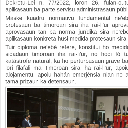
Dekretu-Lei n. 77/2022, loron 26, fulan-out
aplikasaun ba parte servisu administrasaun públ
Maske kuadru normativu fundamentál ne’eb
protesaun ba timoroan sira iha rai-li’ur apro
aprovasaun tan ba norma jurídika sira ne’ebé
aplikasaun konkreta husi medida protesaun sira
Tuir diploma ne’ebé refere, konstitui ho medi
sidadaun timoroan iha rai-li’ur, no hodi fó t
katástrofe naturál, ka ho perturbasaun grave ba
lori filafali mai timoroan sira iha rai-li’ur, a
alojamentu, apoiu hahán emerjénsia nian no a
tama prizaun ka detensaun.