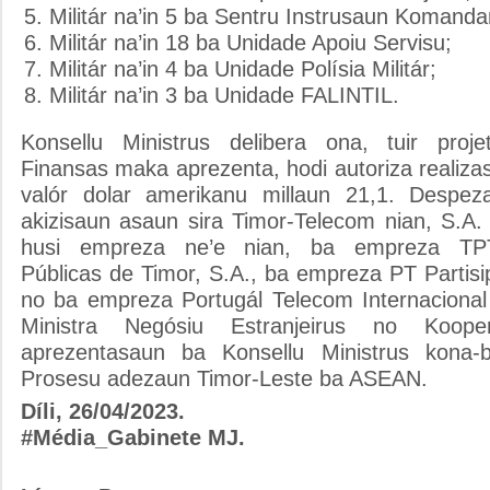
Militár na’in 5 ba Sentru Instrusaun Komanda
Militár na’in 18 ba Unidade Apoiu Servisu;
Militár na’in 4 ba Unidade Polísia Militár;
Militár na’in 3 ba Unidade FALINTIL.
Konsellu Ministrus delibera ona, tuir proje
Finansas maka aprezenta, hodi autoriza realiz
valór dolar amerikanu millaun 21,1. Despe
akizisaun asaun sira Timor-Telecom nian, S.A. 
husi empreza ne’e nian, ba empreza TPT
Públicas de Timor, S.A., ba empreza PT Partis
no ba empreza Portugál Telecom Internacional 
Ministra Negósiu Estranjeirus no Koop
aprezentasaun ba Konsellu Ministrus kona-
Prosesu adezaun Timor-Leste ba ASEAN.
Díli, 26/04/2023.
#Média_Gabinete MJ.