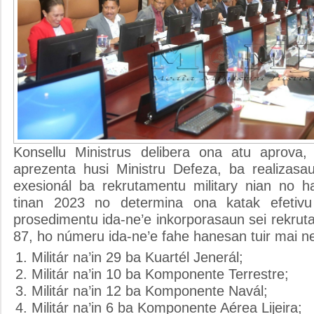
Konsellu Ministrus delibera ona atu aprova, 
aprezenta husi Ministru Defeza, ba realizas
exesionál ba rekrutamentu military nian no h
tinan 2023 no determina ona katak efetivu
prosedimentu ida-ne’e inkorporasaun sei rekru
87, ho númeru ida-ne’e fahe hanesan tuir mai ne
Militár na’in 29 ba Kuartél Jenerál;
Militár na’in 10 ba Komponente Terrestre;
Militár na’in 12 ba Komponente Navál;
Militár na’in 6 ba Komponente Aérea Lijeira;