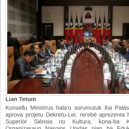
Lian Tetum
Konsellu Ministrus hala’o sorumutuk iha Palás
aprova projetu Dekretu-Lei, ne’ebé aprezenta 
Superiór Siénsia no Kultura, kona-ba K
Organizasaun Nasoins Unidas nian ba Eduk