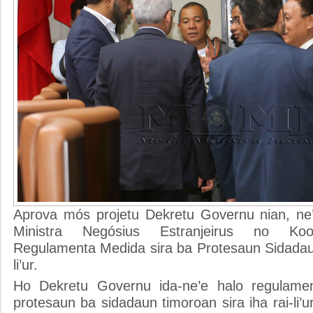
Aprova mós projetu Dekretu Governu nian, ne
Ministra Negósius Estranjeirus no Koo
Regulamenta Medida sira ba Protesaun Sidadau
li’ur.
Ho Dekretu Governu ida-ne’e halo regulam
protesaun ba sidadaun timoroan sira iha rai-li’u