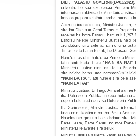
DILI, PALASIU GOVERNU(14/03/2023):
enkontru ho sua excelencia Primeiru Mi
informasaun aktividade Ministériu Justisa
konaba prepara relatóriu tamba mandatu b
Alein de ida ne’e mos, Ministru Justisa, 
sira iha Diresaun Geral Terras e Proprieda
receitas ba kofre Estadu, hamutuk 1,297 M
Esforsu ne’ebé Ministériu Justisa halo pa
arendatóriu sira selu ba rai no uma esta
Timor-Leste Laran tomak, ho Diresaun Ger
Nune’e mos ohin hato’o ba Primeiru Minist
fahe sertifikadu Titulu
“NAIN BA RAI”
Ministériu Justisa nian, ami fo liu Priori
sira ne’ebe hetan uma naroman/kbi’it la’ek.
“NAIN BA RAI”
, atu nune’e sira bele as
“NAIN BA RAI”
.
Ministru Justisa, Dr.Tiago Amaral sarment
iha Defensória Públika, ne’ebe hetan on
espera bele ajuda servisu Defensoria Públi
Iha Sorin seluk, Ministru Justisa, informa
tinan ne’e, kontinua ba iha Postu Adminis
Nascimento gratuita ba sidadaun sira. Min
Parte Leste, Parte Sentru no mos Parte 
Ministériu relavante sira seluk.
Ministru Justisa salienta katak reseitas