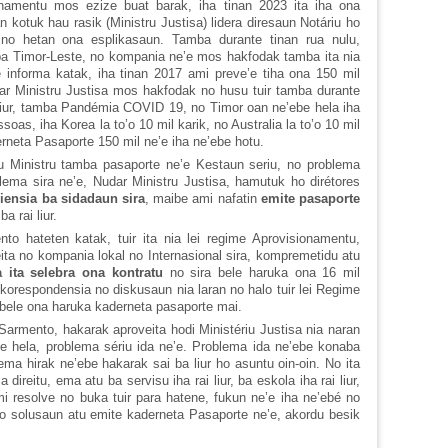
onamentu mos ezize buat barak, iha tinan 2023 ita iha ona
 kotuk hau rasik (Ministru Justisa) lidera diresaun Notáriu ho
 no hetan ona esplikasaun. Tamba durante tinan rua nulu,
ba Timor-Leste, no kompania ne’e mos hakfodak tamba ita nia
 informa katak, iha tinan 2017 ami preve’e tiha ona 150 mil
ar Ministru Justisa mos hakfodak no husu tuir tamba durante
 liur, tamba Pandémia COVID 19, no Timor oan ne’ebe hela iha
oas, iha Korea la to’o 10 mil karik, no Australia la to’o 10 mil
aderneta Pasaporte 150 mil ne’e iha ne’ebe hotu.
ru Ministru tamba pasaporte ne’e Kestaun seriu, no problema
lema sira ne’e, Nudar Ministru Justisa, hamutuk ho dirétores
iensia ba sidadaun sira
, maibe ami nafatin
emite pasaporte
a rai liur.
to hateten katak, tuir ita nia lei regime Aprovisionamentu,
eita no kompania lokal no Internasional sira, kompremetidu atu
a ita selebra ona kontratu
no sira bele haruka ona 16 mil
orespondensia no diskusaun nia laran no halo tuir lei Regime
bele ona haruka kaderneta pasaporte mai.
 Sarmento, hakarak aproveita hodi Ministériu Justisa nia naran
ve hela, problema sériu ida ne’e. Problema ida ne’ebe konaba
 ema hirak ne’ebe hakarak sai ba liur ho asuntu oin-oin. No ita
direitu, ema atu ba servisu iha rai liur, ba eskola iha rai liur,
 resolve no buka tuir para hatene, fukun ne’e iha ne’ebé no
 solusaun atu emite kaderneta Pasaporte ne’e, akordu besik