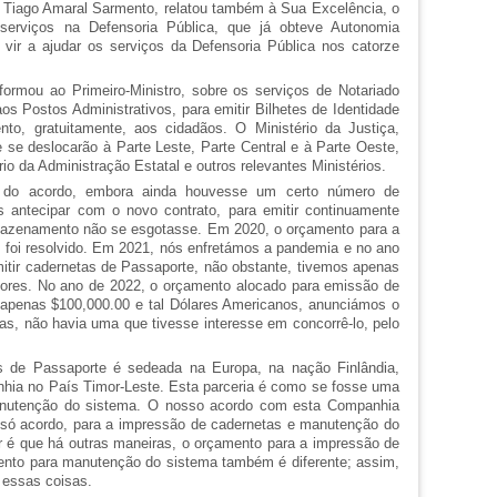
r. Tiago Amaral Sarmento, relatou também à Sua Excelência, o
 serviços na Defensoria Pública, que já obteve Autonomia
 vir a ajudar os serviços da Defensoria Pública nos catorze
nformou ao Primeiro-Ministro, sobre os serviços de Notariado
aos Postos Administrativos, para emitir Bilhetes de Identidade
to, gratuitamente, aos cidadãos. O Ministério da Justiça,
e se deslocarão à Parte Leste, Parte Central e à Parte Oeste,
o da Administração Estatal e outros relevantes Ministérios.
 do acordo, embora ainda houvesse um certo número de
 antecipar com o novo contrato, para emitir continuamente
mazenamento não se esgotasse. Em 2020, o orçamento para a
 foi resolvido. Em 2021, nós enfretámos a pandemia e no ano
itir cadernetas de Passaporte, não obstante, tivemos apenas
res. No ano de 2022, o orçamento alocado para emissão de
e apenas $100,000.00 e tal Dólares Americanos, anunciámos o
s, não havia uma que tivesse interesse em concorrê-lo, pelo
 de Passaporte é sedeada na Europa, na nação Finlândia,
ia no País Timor-Leste. Esta parceria é como se fosse uma
anutenção do sistema. O nosso acordo com esta Companhia
 só acordo, para a impressão de cadernetas e manutenção do
é que há outras maneiras, o orçamento para a impressão de
ento para manutenção do sistema também é diferente; assim,
 essas coisas.