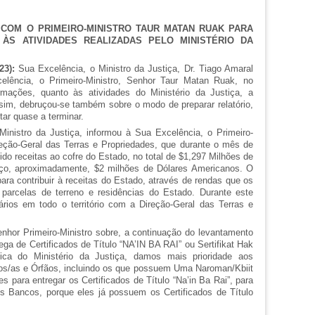
E COM O PRIMEIRO-MINISTRO TAUR MATAN RUAK PARA
ÀS ATIVIDADES REALIZADAS PELO MINISTÉRIO DA
23):
Sua Excelência, o Ministro da Justiça, Dr. Tiago Amaral
elência, o Primeiro-Ministro, Senhor Taur Matan Ruak, no
rmações, quanto às atividades do Ministério da Justiça, a
sim, debruçou-se também sobre o modo de preparar relatório,
ar quase a terminar.
nistro da Justiça, informou à Sua Excelência, o Primeiro-
reção-Geral das Terras e Propriedades, que durante o mês de
hido receitas ao cofre do Estado, no total de $1,297 Milhões de
ço, aproximadamente, $2 milhões de Dólares Americanos. O
 para contribuir à receitas do Estado, através de rendas que os
 parcelas de terreno e residências do Estado. Durante este
rios em todo o território com a Direção-Geral das Terras e
nhor Primeiro-Ministro sobre, a continuação do levantamento
ega de Certificados de Título “NA’IN BA RAI” ou Sertifikat Hak
tica do Ministério da Justiça, damos mais prioridade aos
úvos/as e Órfãos, incluindo os que possuem Uma Naroman/Kbiit
es para entregar os Certificados de Título “Na’in Ba Rai”, para
s Bancos, porque eles já possuem os Certificados de Título