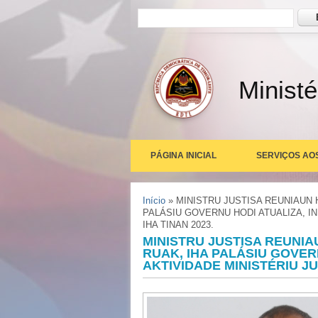
Formulário de busca
Busc
Ministé
PÁGINA INICIAL
SERVIÇOS AO
Você está aqui
Início
» MINISTRU JUSTISA REUNIAUN 
PALÁSIU GOVERNU HODI ATUALIZA, I
IHA TINAN 2023.
MINISTRU JUSTISA REUNIA
RUAK, IHA PALÁSIU GOVE
AKTIVIDADE MINISTÉRIU JUS