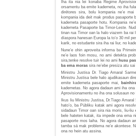
Iha ita nia lei konaba Regime Aprovisi
orsamentu ba emite kaderneta, no iha fulan
dirétores sira, bolu kompania ne’e mai
kompania ida deit mak produs pasaporte 
kaderneta pasaporte hotu. Kompania ne’e
kaderneta Pasaporte ba Timor-Leste. Nud
tinan rua Timor oan la halo viazem ba rai
díaspora hanesan Europa la to’o 30 mil pess
karik, no estudante sira iha rai liur, no k
Nune’e ohin aproveita informa ba Primei
ne’e laos foin mosu, no ami detekta prob
sira,tenke resolve tuir lei no ami
husu pas
ba ema moras
sira ne’ebe presiza atu sai b
Ministru Justisa Dr. Tiago Amaral Sarmen
Ministru Justisa bele halo ajudikasaun dir
emite kaderneta pasaporte mai,
bainhir
kadernetas. No agora dadaun ami iha ona k
Aprovisionamentu no iha ona solusaun no 
Ikus liu Ministru Justisa, Dr.Tiago Amaral
hato’o, ba Públiku katak ami agora resol
sidadaun Timor oan sira nia moris, liu-liu
bele hateten katak, ita impede ona ema nia 
pasaporte mos laiha. No agora dadaun ami
tamba sá mak problema ne’e akontese. No
ona no hein atu assina.