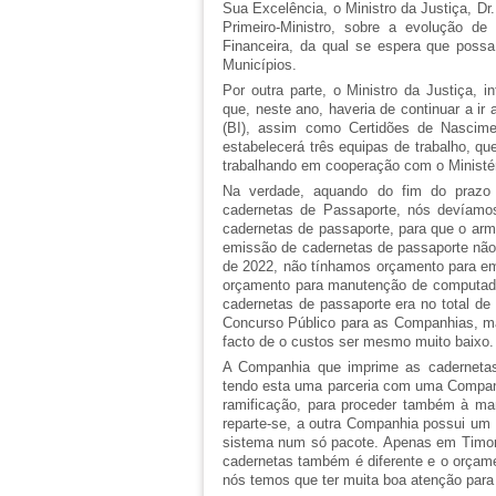
Sua Excelência, o Ministro da Justiça, D
Primeiro-Ministro, sobre a evolução de
Financeira, da qual se espera que possa
Municípios.
Por outra parte, o Ministro da Justiça, i
que, neste ano, haveria de continuar a ir 
(BI), assim como Certidões de Nascimen
estabelecerá três equipas de trabalho, qu
trabalhando em cooperação com o Ministéri
Na verdade, aquando do fim do prazo
cadernetas de Passaporte, nós devíamos
cadernetas de passaporte, para que o ar
emissão de cadernetas de passaporte não
de 2022, não tínhamos orçamento para em
orçamento para manutenção de computado
cadernetas de passaporte era no total d
Concurso Público para as Companhias, ma
facto de o custos ser mesmo muito baixo.
A Companhia que imprime as cadernetas
tendo esta uma parceria com uma Companh
ramificação, para proceder também à m
reparte-se, a outra Companhia possui um
sistema num só pacote. Apenas em Timor 
cadernetas também é diferente e o orçam
nós temos que ter muita boa atenção para