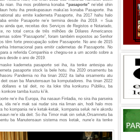
tadu nian. Iha mos problema konaba
“pasaporte”
ne’ebé ohin
adaun hotu iha preokupasaun maka’as konaba Pasaporte. Iha
national atu emite kaderneta Pasaporte, iha 2017 hahu halo
ba emite Pasaporte ne’e termina desde iha 2019. = Sua
tou ainda que, receitas dos Serviços de Registos e Notariado,
te, no total cerca de três milhões de Dólares Americanos
blemas sobre “Passaporte”, foram também expostos ao Senhor
dãos têm forte preocupação sobre Passaporte. No ano de 2015
hia Internacional para emitir cadernetas de Passaporte. No
para a referida Companhia e chegou-se a um acordo sobre a
ava desde o ano de 2019.
maske kaderneta pasaporte sei iha, ita tenke antesipa atu
derneta pasaporte stock la bele hotu. Iha 2020 orsamentu ba
a hasoru Pandemia no iha tinan 2022 ita laiha orsamentu atu
a deit osan ba Manutensaun ba komputadores. Iha tinan 2022
ollares e tal deit, no ita loke tiha konkursu Públiku, ba
 konkore tamba kustu ki’ik.
te ne’e iha Europa, iha nasaun Finladia, no sira iha parseira
a, ida ne’e mak sai nudar sira nia liman ain, hodi halo mos
ra ho kompania ne’e ketak-ketak, kompania seluk ne’e akordu
nsaun ne’e ida deit. So iha Timor mak oin seluk,Orsamnetu ba
entu ba Manutensaun sistema mos ketak, nune’e ita tenke