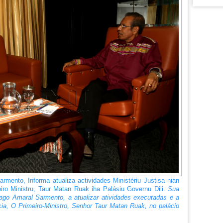
armento, Informa atualiza actividades Ministériu Justisa nian
iro Ministru, Taur Matan Ruak iha Palásiu Governu Dili.
Sua
iago Amaral Sarmento, a atualizar atividades executadas e a
ia, O Primeiro-Ministro, Senhor Taur Matan Ruak, no palácio