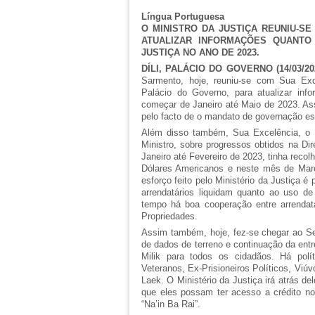
Língua Portuguesa
O MINISTRO DA JUSTIÇA REUNIU-S
ATUALIZAR INFORMAÇÕES QUANTO 
JUSTIÇA NO ANO DE 2023.
DÍLI, PALÁCIO DO GOVERNO (14/03/20
Sarmento, hoje, reuniu-se com Sua Exc
Palácio do Governo, para atualizar info
começar de Janeiro até Maio de 2023. As
pelo facto de o mandato de governação est
Além disso também, Sua Excelência, o Mi
Ministro, sobre progressos obtidos na Di
Janeiro até Fevereiro de 2023, tinha recol
Dólares Americanos e neste mês de Mar
esforço feito pelo Ministério da Justiça é
arrendatários liquidam quanto ao uso de
tempo há boa cooperação entre arrendatá
Propriedades.
Assim também, hoje, fez-se chegar ao Se
de dados de terreno e continuação da entr
Milik para todos os cidadãos. Há polí
Veteranos, Ex-Prisioneiros Políticos, Vi
Laek. O Ministério da Justiça irá atrás del
que eles possam ter acesso a crédito no
“Na’in Ba Rai”.