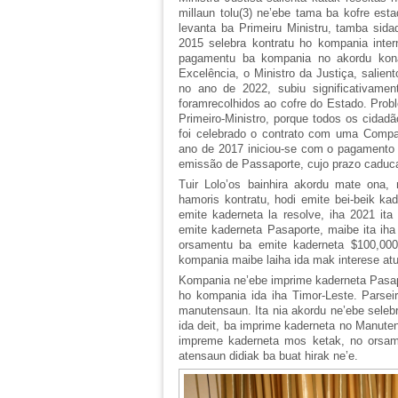
millaun tolu(3) ne’ebe tama ba kofre es
levanta ba Primeiru Ministru, tamba sid
2015 selebra kontratu ho kompania inter
pagamentu ba kompania no akordu kona
Excelência, o Ministro da Justiça, salien
no ano de 2022, subiu significativamen
foramrecolhidos ao cofre do Estado. Pro
Primeiro-Ministro, porque todos os cida
foi celebrado o contrato com uma Compan
ano de 2017 iniciou-se com o pagamento 
emissão de Passaporte, cujo prazo caduc
Tuir Lolo’os bainhira akordu mate ona, 
hamoris kontratu, hodi emite bei-beik ka
emite kaderneta la resolve, iha 2021 it
emite kaderneta Pasaporte, maibe ita ih
orsamentu ba emite kaderneta $100,000 d
kompania maibe laiha ida mak interese atu
Kompania ne’ebe imprime kaderneta Pasapor
ho kompania ida iha Timor-Leste. Parseir
manutensaun. Ita nia akordu ne’ebe seleb
ida deit, ba imprime kaderneta no Manute
impreme kaderneta mos ketak, no orsam
atensaun didiak ba buat hirak ne’e.