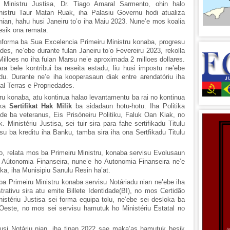
Ministru Justisa, Dr. Tiago Amaral Sarmento, ohin halo
nistru Taur Matan Ruak, iha Palasiu Governu hodi atualiza
 nian, hahu husi Janeiru to’o iha Maiu 2023. Nune’e mos koalia
esik ona remata.
Informa ba Sua Excelencia Primeiru Ministru konaba, progresu
des, ne’ebe durante fulan Janeiru to’o Fevereiru 2023, rekolla
illoes no iha fulan Marsu ne’e aproximada 2 milloes dollares.
ra bele kontribui ba reseita estadu, liu husi impostu ne’ebe
du. Durante ne’e iha kooperasaun diak entre arendatóriu iha
al Terras e Propriedades.
ru konaba, atu kontinua halao levantamentu ba rai no kontinua
ka
Sertifikat Hak Milik
ba sidadaun hotu-hotu. Iha Politika
dade ba veteranus, Eis Prisóneiru Politiku, Faluk Oan Kiak, no
 Ministériu Justisa, sei tuir sira para fahe sertifikadu Titulu
esu ba kreditu iha Banku, tamba sira iha ona Sertfikadu Titulu
o, relata mos ba Primeiru Ministru, konaba servisu Evolusaun
a Aútonomia Finanseira, nune’e ho Autonomia Finanseira ne’e
ka, iha Munisipiu Sanulu Resin ha’at.
 ba Primeiru Ministru konaba servisu Notáriadu nian ne’ebe iha
trativu sira atu emite Billete Identidade(BI), no mos Certidão
istériu Justisa sei forma equipa tolu, ne’ebe sei desloka ba
Oeste, no mos sei servisu hamutuk ho Ministériu Estatal no
 husi Notáriu nian, iha tinan 2022 sae maka’as hamutuk besik