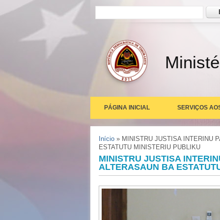
Formulário de busca
Busc
Ministé
PÁGINA INICIAL
SERVIÇOS AO
Você está aqui
Início
» MINISTRU JUSTISA INTERINU 
ESTATUTU MINISTERIU PUBLIKU
MINISTRU JUSTISA INTERIN
ALTERASAUN BA ESTATUTU