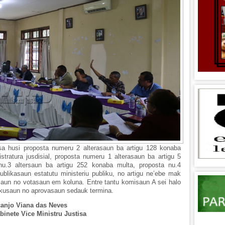
a husi proposta numeru 2 alterasaun ba artigu 128 konaba
stratura jusdisial, proposta numeru 1 alterasaun ba artigu 5
nu.3 altersaun ba artigu 252 konaba multa, proposta nu.4
ublikasaun estatutu ministeriu publiku, no artigu ne’ebe mak
saun no votasaun em koluna. Entre tantu komisaun A sei halo
kusaun no aprovasaun sedauk termina.
anjo Viana das Neves
inete Vice Ministru Justisa