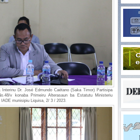
a Interinu Dr. José Edmundo Caétano (Saka Timor) Partisipa
o.48/v konaba Primeiru Alterasaun ba Estatutu Ministeriu
n IADE munisipiu Liquisa, 2/ 3 / 2023.