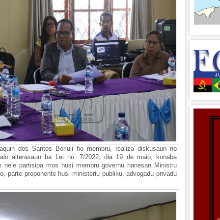
aquin dos Santos Borluli ho membru, realiza diskusaun no
halo alterasaun ba Lei no. 7/2022, dia 19 de maio, konaba
aun ne’e partisipa mos husi membru governu hanesan Ministru
, parte proponente husi ministeriu publiku, advogadu privadu