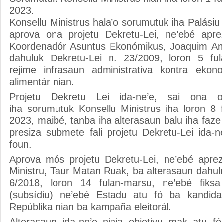
2023.
Konsellu Ministrus hala’o sorumutuk iha Palásiu 
aprova ona projetu Dekretu-Lei, ne’ebé apre
Koordenadór Asuntus Ekonómikus, Joaquim Ama
dahuluk Dekretu-Lei n. 23/2009, loron 5 ful
rejime infrasaun administrativa kontra eko
alimentár nian.
Projetu Dekretu Lei ida-ne’e, sai ona ob
iha sorumutuk Konsellu Ministrus iha loron 8 f
2023, maibé, tanba iha alterasaun balu iha faze 
presiza submete fali projetu Dekretu-Lei ida-
foun.
Aprova mós projetu Dekretu-Lei, ne’ebé aprez
Ministru, Taur Matan Ruak, ba alterasaun dahul
6/2018, loron 14 fulan-marsu, ne’ebé fiks
(subsídiu) ne’ebé Estadu atu fó ba kandidat
Repúblika nian ba kampaña eleitorál.
Alterasaun ida-ne’e ninia objetivu mak atu 