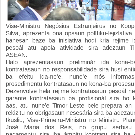
Vise-Ministru Negósius Estranjeirus no Koop
Silva, aprezenta ona opsaun polítiku-lejizlativa
hanesan baze ba inisiativa hodi kria rejime 
pesoál atu apoia atividade sira adezaun T
ASEAN.
Halo aprezentasaun preliminár ida kona-b
kontratasaun no responsabilidade sira husi enti
ba efeitu ida-ne’e, nune’e mós informa
prosedimentu kontratasaun no kona-ba prosesu 
Dezenvolve hela rejime kontratasaun pesoál ne
garante kontratasaun ba profisionál sira ho k
aas, atu nune’e Timor-Leste bele prepara an 
rekizitu no obrigasaun nesesária sira ba adeza
Ikusliu, Vise-Primeiru-Ministru no Ministru P
José Maria dos Reis, no grupu serbisu 
pagamentu sira iha ámbitu kontratu sira ba