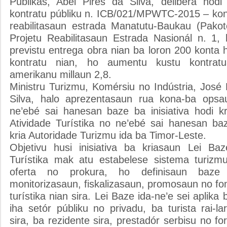
Públikas, Abel Pires da Silva, delibera hod
kontratu públiku n. ICB/021/MPWTC-2015 – ko
reabilitasaun estrada Manatutu-Baukau (Pako
Projetu Reabilitasaun Estrada Nasionál n. 1,
previstu entrega obra nian ba loron 200 konta h
kontratu nian, ho aumentu kustu kontratu
amerikanu millaun 2,8.
Ministru Turizmu, Komérsiu no Indústria, Jos
Silva, halo aprezentasaun rua kona-ba opsaun 
ne’ebé sai hanesan baze ba inisiativa hodi k
Atividade Turístika no ne’ebé sai hanesan baz
kria Autoridade Turizmu ida ba Timor-Leste.
Objetivu husi inisiativa ba kriasaun Lei Ba
Turístika mak atu estabelese sistema turizm
oferta no prokura, ho definisaun baze 
monitorizasaun, fiskalizasaun, promosaun no f
turístika nian sira. Lei Baze ida-ne’e sei aplika 
iha setór públiku no privadu, ba turista rai-la
sira, ba rezidente sira, prestadór serbisu no f