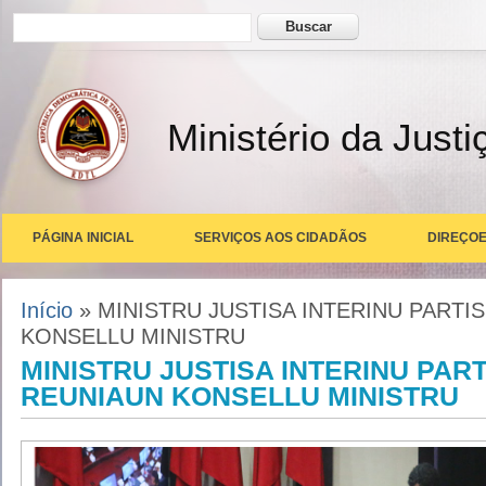
Formulário de busca
Buscar
Ministério da Justi
PÁGINA INICIAL
SERVIÇOS AOS CIDADÃOS
DIREÇOE
Você está aqui
Início
» MINISTRU JUSTISA INTERINU PARTI
KONSELLU MINISTRU
MINISTRU JUSTISA INTERINU PART
REUNIAUN KONSELLU MINISTRU