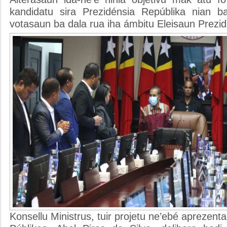
kandidatu sira Prezidénsia Repúblika nian ba
votasaun ba dala rua iha ámbitu Eleisaun Prezid
Konsellu Ministrus, tuir projetu ne’ebé aprezent