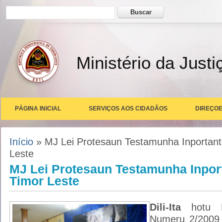
Formulário de busca
Buscar
Ministério da Justi
PÁGINA INICIAL
SERVIÇOS AOS CIDADÃOS
DIREÇOE
Você está aqui
Início
» MJ Lei Protesaun Testamunha Inportant
Leste
MJ Lei Protesaun Testamunha Inpor
Timor Leste
Dili-Ita
hotu 
Numeru 2/2009