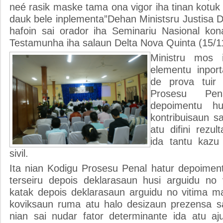
neé rasik maske tama ona vigor iha tinan kotuk
dauk bele inplementa”Dehan Ministsru Justisa 
hafoin sai orador iha Seminariu Nasional ko
Testamunha iha salaun Delta Nova Quinta (15/1
Ministru mos 
elementu inpor
de prova tuir
Prosesu Pe
depoimentu hu
kontribuisaun s
atu difini rezul
ida tantu kaz
sivil.
Ita nian Kodigu Prosesu Penal hatur depoimen
terseiru depois deklarasaun husi arguidu no v
katak depois deklarasaun arguidu no vitima ma
koviksaun ruma atu halo desizaun prezensa s
nian sai nudar fator determinante ida atu aj