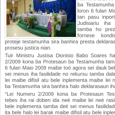
ba Testamunha 
loron 6 fulan M
tan pasu inport
Judisiariu ih
tamba ho prez
fornese kond
proteje testamunha sira banhira presta deklaras
prosesu justica nian.
Tuir Ministru Justisa Dionisio Babo Soares h
2/2009 kona ba Protesaun ba Testamunha tama 
6 fulan Maio 2009 maibe toó agora sei dauk be
sei menus iha fasilidade no rekursu tamba dala
lei maibe difisil atu bele inplementa maibe lei 
ba Testamunha sira banhira halo deklarasaun iha
“Lei Numeru 2/2009 kona ba Protesaun Tes
tebes iha rai doben ida neé maibe lei neé ras
bele inplementa tamba deit sei menus fasilida
ita bele halo lei barak maibe difisil atu bele inp