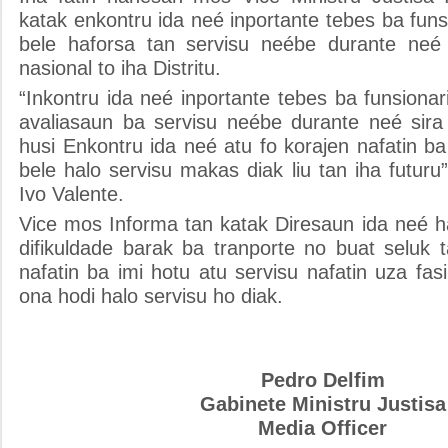
katak enkontru ida neé inportante tebes ba funsi
bele haforsa tan servisu neébe durante neé 
nasional to iha Distritu.
“Inkontru ida neé inportante tebes ba funsionari
avaliasaun ba servisu neébe durante neé sira
husi Enkontru ida neé atu fo korajen nafatin ba 
bele halo servisu makas diak liu tan iha futur
Ivo Valente.
Vice mos Informa tan katak Diresaun ida neé h
difikuldade barak ba tranporte no buat seluk
nafatin ba imi hotu atu servisu nafatin uza fasi
ona hodi halo servisu ho diak.
Pedro Delfim
Gabinete Ministru Justisa
Media Officer