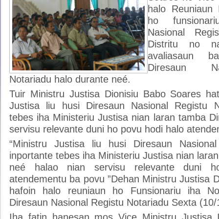
halo Reuniaun 
ho funsionar
Nasional Regi
Distritu no n
avaliasaun b
Diresaun Na
Notariadu halo durante neé.
Tuir Ministru Justisa Dionisiu Babo Soares ha
Justisa liu husi Diresaun Nasional Registu N
tebes iha Ministeriu Justisa nian laran tamba D
servisu relevante duni ho povu hodi halo atend
“Ministru Justisa liu husi Diresaun Nasiona
inportante tebes iha Ministeriu Justisa nian lar
neé halao nian servisu relevante duni 
atendementu ba povu ”Dehan Ministru Justisa D
hafoin halo reuniaun ho Funsionariu iha No
Diresaun Nasional Registu Notariadu Sexta (10/
Iha fatin hanesan mos Vice Ministru Justisa 