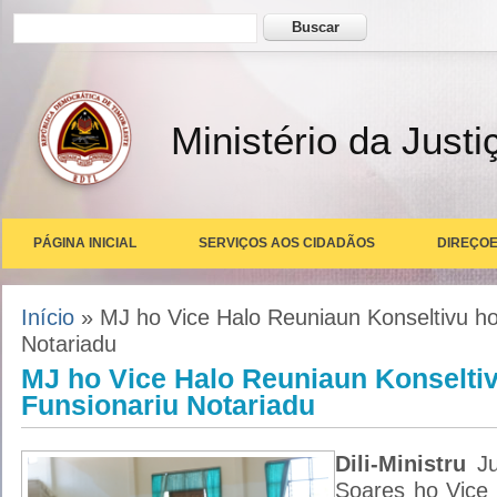
Formulário de busca
Buscar
Ministério da Justi
PÁGINA INICIAL
SERVIÇOS AOS CIDADÃOS
DIREÇOE
Você está aqui
Início
» MJ ho Vice Halo Reuniaun Konseltivu ho
Notariadu
MJ ho Vice Halo Reuniaun Konselti
Funsionariu Notariadu
Dili-Ministru
Ju
Soares ho Vice 