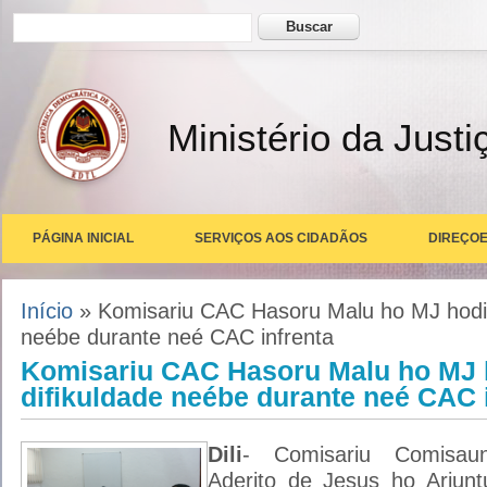
Formulário de busca
Buscar
Ministério da Justi
PÁGINA INICIAL
SERVIÇOS AOS CIDADÃOS
DIREÇOE
Você está aqui
Início
» Komisariu CAC Hasoru Malu ho MJ hodi 
neébe durante neé CAC infrenta
Komisariu CAC Hasoru Malu ho MJ 
difikuldade neébe durante neé CAC 
Dili
- Comisariu Comisau
Aderito de Jesus ho Arju