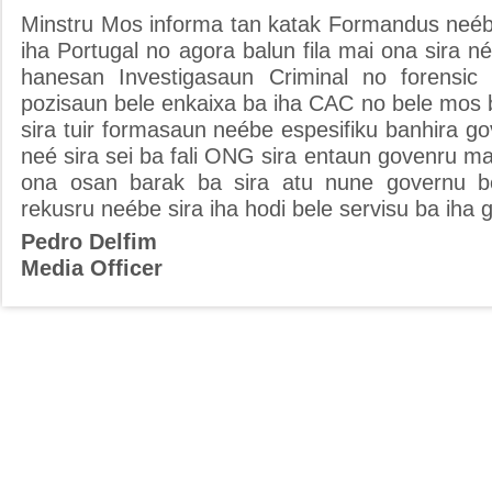
Minstru Mos informa tan katak Formandus neéb
iha Portugal no agora balun fila mai ona sira n
hanesan Investigasaun Criminal no forensic 
pozisaun bele enkaixa ba iha CAC no bele mos
sira tuir formasaun neébe espesifiku banhira go
neé sira sei ba fali ONG sira entaun govenru m
ona osan barak ba sira atu nune governu bee
rekusru neébe sira iha hodi bele servisu ba iha 
Pedro Delfim
Media Officer