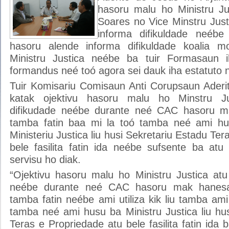
hasoru malu ho Ministru Ju
Soares no Vice Minstru Just
informa difikuldade neéb
hasoru alende informa difikuldade koalia 
Ministru Justica neébe ba tuir Formasaun 
formandus neé toó agora sei dauk iha estatuto 
Tuir Komisariu Comisaun Anti Corupsaun Aderi
katak ojektivu hasoru malu ho Minstru Ju
difikudade neébe durante neé CAC hasoru ma
tamba fatin baa mi la toó tamba neé ami hu
Ministeriu Justica liu husi Sekretariu Estadu Te
bele fasilita fatin ida neébe sufsente ba atu
servisu ho diak.
“Ojektivu hasoru malu ho Ministru Justica atu
neébe durante neé CAC hasoru mak hanesa
tamba fatin neébe ami utiliza kik liu tamba am
tamba neé ami husu ba Ministru Justica liu hu
Teras e Propriedade atu bele fasilita fatin ida