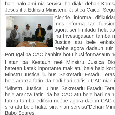
bale halo ami nia servisu ho diak” dehan Koms
Jesus iha Edifisiu Ministeriu Justica Caicoli Seg
Alende informa difikul
mos informa tan funsio
agora sei limitadu hela atu
iha Investigasaun tamba n
Justica atu bele enkai
neébe agora dadaun tuir
Portugal ba CAC banhira hotu husi formasaun n
Hatan ba Kestaun neé Minsitru Justica Di
hateten katak inportante mak atu bele halo ko
Minstru Justica liu husi Sekretariu Estadu Tera
bele aranza fatin ida hodi hari edifisiu CAC nian 
“Minstru Justica liu husi Sekretariu Estadu Ter
bele aranza fatin ida ba CAC atu bele hari nain 
futuru tamba edifisiu neébe agora dadun CAC ut
sira atu bele halao sira nian servisu”Dehan Mini
Babo Soares.