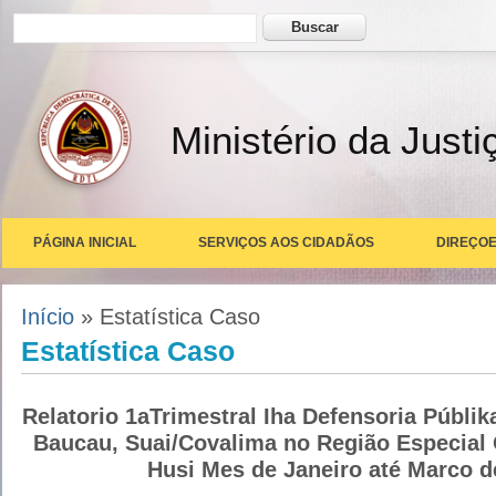
Formulário de busca
Buscar
Ministério da Justi
PÁGINA INICIAL
SERVIÇOS AOS CIDADÃOS
DIREÇOE
Você está aqui
Início
» Estatística Caso
Estatística Caso
Relatorio 1aTrimestral Iha Defensoria Públika
Baucau, Suai/Covalima no Região Especial
Husi Mes de Janeiro até Marco d